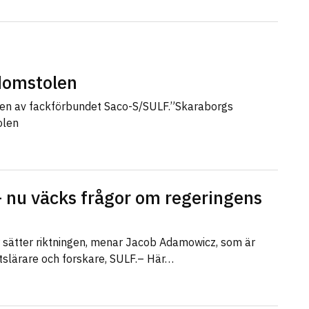
sdomstolen
len av fackförbundet Saco-S/SULF.”Skaraborgs
olen
 nu väcks frågor om regeringens
r sätter riktningen, menar Jacob Adamowicz, som är
etslärare och forskare, SULF.– Här…