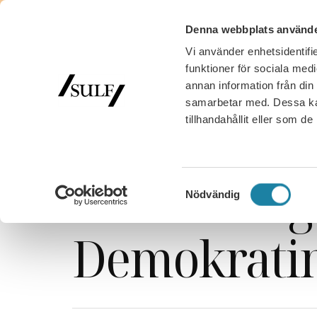
Denna webbplats använde
Vi använder enhetsidentifie
MED
funktioner för sociala medi
annan information från din
samarbetar med. Dessa kan
tillhandahållit eller som d
SULF
/
Nyhetsarkiv
/
Nyhet
/
SULF medgrundare til
SULF medgr
Samtyckesval
Nödvändig
Demokratin