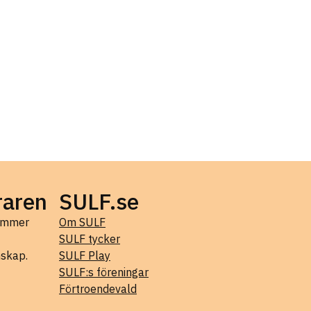
raren
SULF.se
kommer
Om SULF
SULF tycker
mskap.
SULF Play
SULF:s föreningar
Förtroendevald