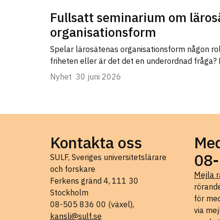
Fullsatt seminarium om läros
organisationsform
Spelar lärosätenas organisationsform någon ro
friheten eller är det det en underordnad fråga?
Nyhet
30 juni 2026
Kontakta oss
Med
08-
SULF, Sveriges universitetslärare
och forskare
Mejla r
Ferkens gränd 4, 111 30
rörande
Stockholm
för med
08-505 836 00 (växel),
via mej
kansli@sulf.se