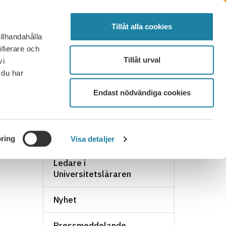
SÖK
FÖRTROENDEVALD
LOGGA IN
MENY
Tillåt alla cookies
illhandahålla
OR OCH SVAR
KONTAKT
BLI MEDLEM
ifierare och
Tillåt urval
vi
 du har
Endast nödvändiga cookies
NYHETSARKIV
ring
Visa detaljer
Ledare i
Universitetsläraren
Nyhet
Pressmeddelande