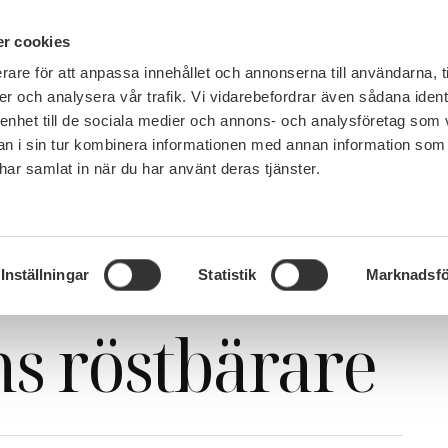
IN ENGLISH
r cookies
rare för att anpassa innehållet och annonserna till användarna, t
LEMSKAP
JOBB, LÖN OCH VILLKOR
SULF TYCKER
FRÅG
er och analysera vår trafik. Vi vidarebefordrar även sådana ident
 enhet till de sociala medier och annons- och analysföretag som 
 i sin tur kombinera informationen med annan information som
e har samlat in när du har använt deras tjänster.
l Demokratins röstbärare
undare till
Inställningar
Statistik
Marknadsfö
s röstbärare