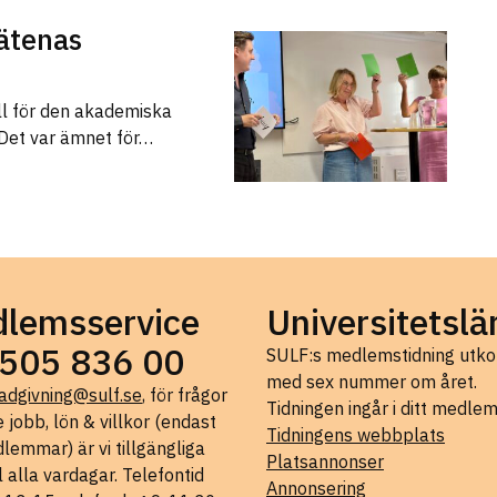
ätenas
ll för den akademiska
 Det var ämnet för…
lemsservice
Universitetslä
505 836 00
SULF:s medlemstidning ut
med sex nummer om året.
adgivning@sulf.se
, för frågor
Tidningen ingår i ditt medle
 jobb, lön & villkor (endast
Tidningens webbplats
lemmar) är vi tillgängliga
Platsannonser
l alla vardagar. Telefontid
Annonsering