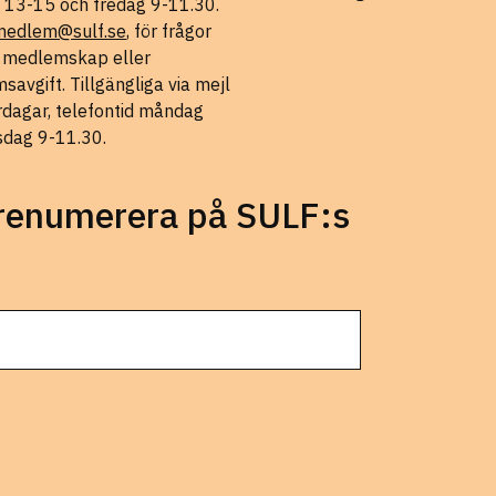
 13-15 och fredag 9-11.30.
medlem@sulf.se
, för frågor
t medlemskap eller
avgift. Tillgängliga via mejl
rdagar, telefontid måndag
sdag 9-11.30.
prenumerera på SULF:s