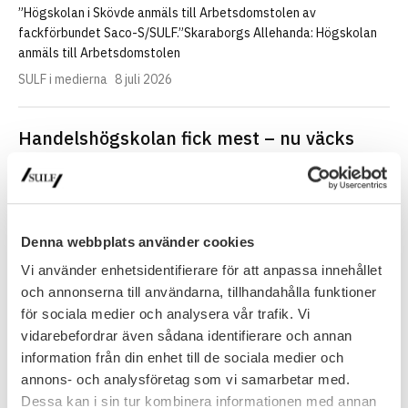
”Högskolan i Skövde anmäls till Arbetsdomstolen av
fackförbundet Saco-S/SULF.”Skaraborgs Allehanda: Högskolan
anmäls till Arbetsdomstolen
SULF i medierna
8 juli 2026
Handelshögskolan fick mest – nu väcks
frågor om regeringens urval
”Ett uppifrån–och–ner–perspektiv där politiker sätter riktningen,
menar Jacob Adamowicz, som är analytiker på fackförbundet
Sveriges universitetslärare och forskare, SULF.– Här…
Denna webbplats använder cookies
SULF i medierna
8 juli 2026
Vi använder enhetsidentifierare för att anpassa innehållet
och annonserna till användarna, tillhandahålla funktioner
Fullsatt seminarium om lärosätenas
för sociala medier och analysera vår trafik. Vi
vidarebefordrar även sådana identifierare och annan
organisationsform
information från din enhet till de sociala medier och
Spelar lärosätenas organisationsform någon roll för den
annons- och analysföretag som vi samarbetar med.
akademiska friheten eller är det det en underordnad fråga? Det
Dessa kan i sin tur kombinera informationen med annan