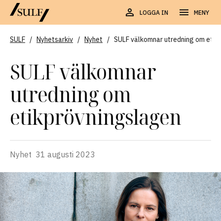
LOGGA IN
MENY
SULF
/
Nyhetsarkiv
/
Nyhet
/
SULF välkomnar utredning om etik
SULF välkomnar
utredning om
etikprövningslagen
Nyhet
31 augusti 2023