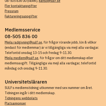
08-505 836 00 (växel),
kansli@sulf.se
Fler kontaktuppgifter
Pressrum
Faktureringsuppgifter
Medlemsservice
08-505 836 00
Mejla radgivning@sulf.se
, för frågor rörande jobb, lön & villkor
(endast för medlemmar) är vi tillgängliga via mejl alla vardagar.
Telefontid onsdag 13-15 och fredag 9-11.30.
Mejla medlem@sulf.se
, för frågor om ditt medlemskap eller
medlemsavgift. Tillgängliga via mejl alla vardagar, telefontid
måndag och onsdag 9-11.30.
Universitetsläraren
SULF:s medlemstidning utkommer med sex nummer om året.
Tidningen ingår i ditt medlemskap.
Tidningens webbplats
Platsannonser