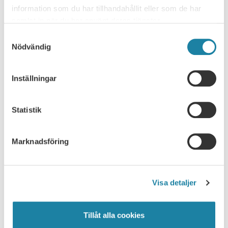
var ämnet för…
information som du har tillhandahållit eller som de har
Nyhet
30 juni 2026
samlat in när du har använt deras tjänster.
Samtyckesval
Nödvändig
Inställningar
Statistik
NYHETSARKIV
Marknadsföring
Ledare i Universitetsläraren
Visa detaljer
Nyhet
Tillåt alla cookies
Pressmeddelande