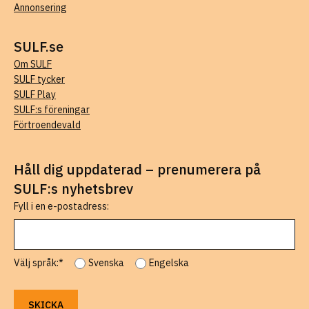
Annonsering
SULF.se
Om SULF
SULF tycker
SULF Play
SULF:s föreningar
Förtroendevald
Håll dig uppdaterad – prenumerera på
SULF:s nyhetsbrev
Fyll i en e-postadress:
Välj språk:*
Svenska
Engelska