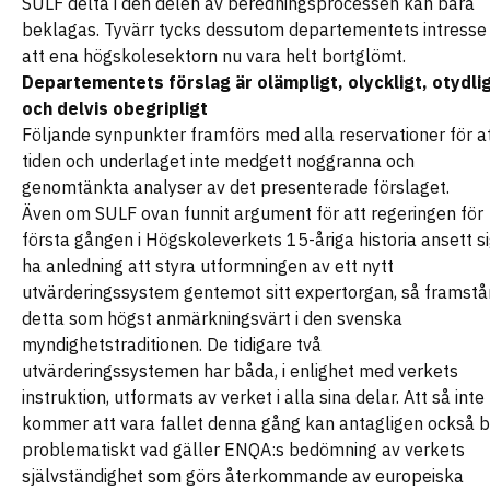
SULF delta i den delen av beredningsprocessen kan bara
beklagas. Tyvärr tycks dessutom departementets intresse
att ena högskolesektorn nu vara helt bortglömt.
Departementets förslag är olämpligt, olyckligt, otydli
och delvis obegripligt
Följande synpunkter framförs med alla reservationer för a
tiden och underlaget inte medgett noggranna och
genomtänkta analyser av det presenterade förslaget.
Även om SULF ovan funnit argument för att regeringen för
första gången i Högskoleverkets 15-åriga historia ansett s
ha anledning att styra utformningen av ett nytt
utvärderingssystem gentemot sitt expertorgan, så framstå
detta som högst anmärkningsvärt i den svenska
myndighetstraditionen. De tidigare två
utvärderingssystemen har båda, i enlighet med verkets
instruktion, utformats av verket i alla sina delar. Att så inte
kommer att vara fallet denna gång kan antagligen också b
problematiskt vad gäller ENQA:s bedömning av verkets
självständighet som görs återkommande av europeiska