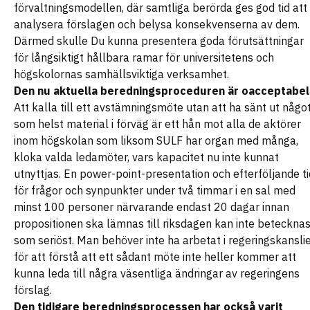
förvaltningsmodellen, där samtliga berörda ges god tid att
analysera förslagen och belysa konsekvenserna av dem.
Därmed skulle Du kunna presentera goda förutsättningar
för långsiktigt hållbara ramar för universitetens och
högskolornas samhällsviktiga verksamhet.
Den nu aktuella beredningsproceduren är oacceptabel
Att kalla till ett avstämningsmöte utan att ha sänt ut någo
som helst material i förväg är ett hån mot alla de aktörer
inom högskolan som liksom SULF har organ med många,
kloka valda ledamöter, vars kapacitet nu inte kunnat
utnyttjas. En power-point-presentation och efterföljande ti
för frågor och synpunkter under två timmar i en sal med
minst 100 personer närvarande endast 20 dagar innan
propositionen ska lämnas till riksdagen kan inte beteckna
som seriöst. Man behöver inte ha arbetat i regeringskansli
för att förstå att ett sådant möte inte heller kommer att
kunna leda till några väsentliga ändringar av regeringens
förslag.
Den tidigare beredningsprocessen har också varit