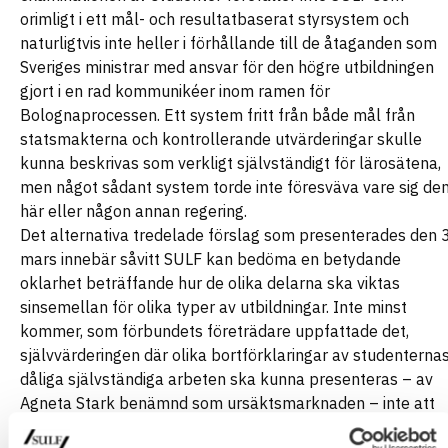
orimligt i ett mål- och resultatbaserat styrsystem och
naturligtvis inte heller i förhållande till de åtaganden som
Sveriges ministrar med ansvar för den högre utbildningen
gjort i en rad kommunikéer inom ramen för
Bolognaprocessen. Ett system fritt från både mål från
statsmakterna och kontrollerande utvärderingar skulle
kunna beskrivas som verkligt självständigt för lärosätena,
men något sådant system torde inte föresväva vare sig de
här eller någon annan regering.
Det alternativa tredelade förslag som presenterades den 
mars innebär såvitt SULF kan bedöma en betydande
oklarhet beträffande hur de olika delarna ska viktas
sinsemellan för olika typer av utbildningar. Inte minst
kommer, som förbundets företrädare uppfattade det,
självvärderingen där olika bortförklaringar av studenterna
dåliga självständiga arbeten ska kunna presenteras – av
Agneta Stark benämnd som ursäktsmarknaden – inte att
verka kvalitetsdrivande vad gäller universitetslärarnas