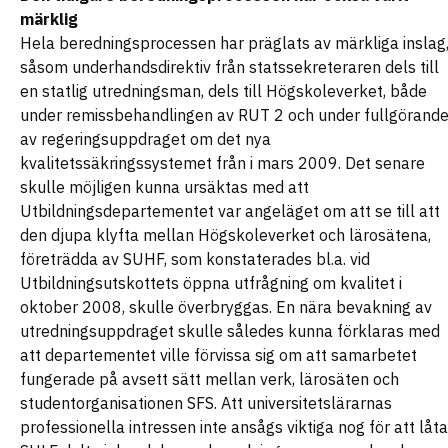
märklig
Hela beredningsprocessen har präglats av märkliga inslag
såsom underhandsdirektiv från statssekreteraren dels till
en statlig utredningsman, dels till Högskoleverket, både
under remissbehandlingen av RUT 2 och under fullgörande
av regeringsuppdraget om det nya
kvalitetssäkringssystemet från i mars 2009. Det senare
skulle möjligen kunna ursäktas med att
Utbildningsdepartementet var angeläget om att se till att
den djupa klyfta mellan Högskoleverket och lärosätena,
företrädda av SUHF, som konstaterades bl.a. vid
Utbildningsutskottets öppna utfrågning om kvalitet i
oktober 2008, skulle överbryggas. En nära bevakning av
utredningsuppdraget skulle således kunna förklaras med
att departementet ville förvissa sig om att samarbetet
fungerade på avsett sätt mellan verk, lärosäten och
studentorganisationen SFS. Att universitetslärarnas
professionella intressen inte ansågs viktiga nog för att låta