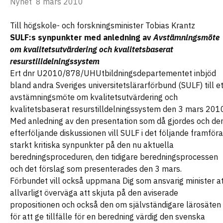
Nyhet
8 mars 2010
Till högskole- och forskningsminister Tobias Krantz
SULF:s synpunkter med anledning av
Avstämningsmöte
om kvalitetsutvärdering och kvalitetsbaserat
resurstilldelningssystem
Ert dnr U2010/878/UHUtbildningsdepartementet inbjöd
bland andra Sveriges universitetslärarförbund (SULF) till et
avstämningsmöte om kvalitetsutvärdering och
kvalitetsbaserat resurstilldelningssystem den 3 mars 201
Med anledning av den presentation som då gjordes och de
efterföljande diskussionen vill SULF i det följande framföra
starkt kritiska synpunkter på den nu aktuella
beredningsproceduren, den tidigare beredningsprocessen
och det förslag som presenterades den 3 mars.
Förbundet vill också uppmana Dig som ansvarig minister a
allvarligt överväga att skjuta på den aviserade
propositionen och också den om självständigare lärosäten
för att ge tillfälle för en beredning värdig den svenska