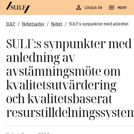
LOGGA IN
MENY
SULF
/
Nyhetsarkiv
/
Nyhet
/
SULF:s synpunkter med anledning a
SULF:s synpunkter med
anledning av
avstämningsmöte om
kvalitetsutvärdering
och kvalitetsbaserat
resurstilldelningssyste