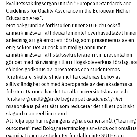
kvalitetssäkringsorgan utifrån ”European Standards and
Guidelines for Quality Assurance in the European Higher
Education Area”.
Mot bakgrund av förhistorien finner SULF det också
anmärkningsvärt att departementet överhuvudtaget finner
anledning att gå emot ett förslag som presenterats av en
enig sektor. Det är dock om möjligt ännu mer
anmärkningsvärt att statssekreteraren i sin presentation
gör det med hänvisning till att Högskoleverkets förslag, s
således godkänts av lärosätenas och studenternas
företrädare, skulle strida mot lärosätenas behov av
självständighet och med åberopande av den akademiska
friheten. Därmed har det för alla universitetslärare och
forskare grundläggande begreppet
akademisk
frihet
missbrukats på ett sätt som reducerar det till ett politiskt
slagord utan reell innebörd.
Att följa upp hur regeringens egna examensmål (”learning
outcomes” med Bolognaterminologi) används och omsätts 
examinationen av studenter förefaller inte SULF som