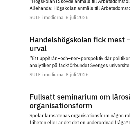
”Högskolan i Skövde anmäls till Arbetsdomsto
Allehanda: Högskolan anmäls till Arbetsdomst
SULF i medierna
8 juli 2026
Handelshögskolan fick mest –
urval
”Ett uppifrån–och–ner–perspektiv där politike
analytiker på fackförbundet Sveriges universit
SULF i medierna
8 juli 2026
Fullsatt seminarium om läros
organisationsform
Spelar lärosätenas organisationsform någon ro
friheten eller är det det en underordnad fråga?