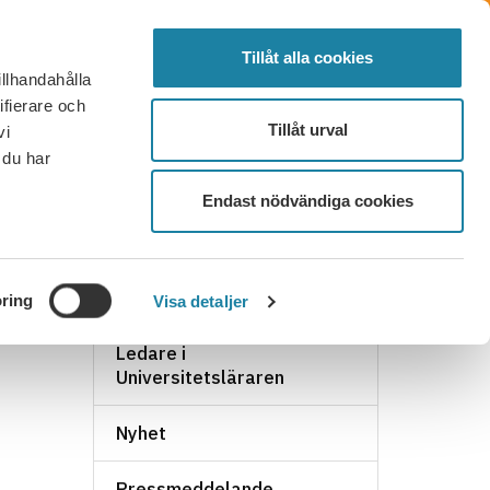
SÖK
FÖRTROENDEVALD
LOGGA IN
MENY
Tillåt alla cookies
illhandahålla
OR OCH SVAR
KONTAKT
BLI MEDLEM
ifierare och
Tillåt urval
vi
 du har
Endast nödvändiga cookies
NYHETSARKIV
ring
Visa detaljer
Ledare i
Universitetsläraren
Nyhet
Pressmeddelande