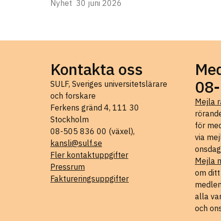
Nyhet
30 juni 2026
Kontakta oss
Med
08-
SULF, Sveriges universitetslärare
och forskare
Mejla r
Ferkens gränd 4, 111 30
rörande
Stockholm
för med
08-505 836 00 (växel),
via mej
kansli@sulf.se
onsdag
Fler kontaktuppgifter
Mejla 
Pressrum
om dit
Faktureringsuppgifter
medlems
alla va
och on