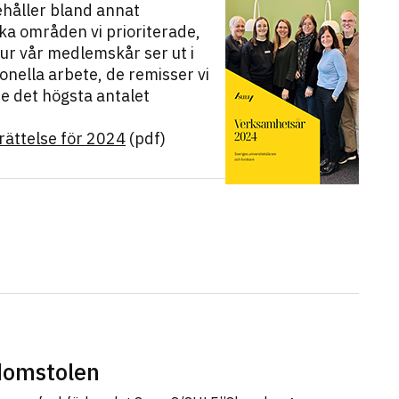
håller bland annat
lka områden vi prioriterade,
ur vår medlemskår ser ut i
ionella arbete, de remisser vi
de det högsta antalet
ättelse för 2024
(pdf)
sdomstolen