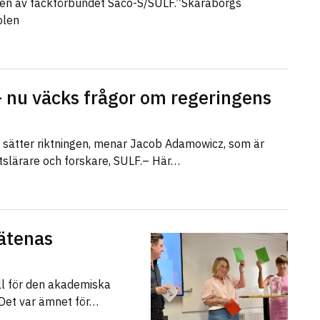
len av fackförbundet Saco-S/SULF.”Skaraborgs
olen
 nu väcks frågor om regeringens
r sätter riktningen, menar Jacob Adamowicz, som är
etslärare och forskare, SULF.– Här…
ätenas
ll för den akademiska
 Det var ämnet för…