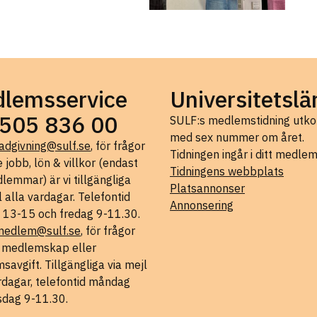
lemsservice
Universitetslä
505 836 00
SULF:s medlemstidning ut
med sex nummer om året.
adgivning@sulf.se
, för frågor
Tidningen ingår i ditt medle
 jobb, lön & villkor (endast
Tidningens webbplats
lemmar) är vi tillgängliga
Platsannonser
l alla vardagar. Telefontid
Annonsering
 13-15 och fredag 9-11.30.
medlem@sulf.se
, för frågor
t medlemskap eller
avgift. Tillgängliga via mejl
rdagar, telefontid måndag
sdag 9-11.30.