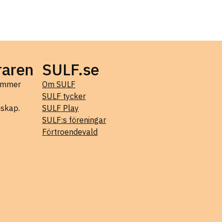
raren
SULF.se
kommer
Om SULF
SULF tycker
mskap.
SULF Play
SULF:s föreningar
Förtroendevald