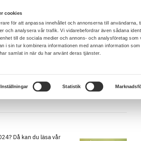
IN ENGLISH
r cookies
rare för att anpassa innehållet och annonserna till användarna, t
LEMSKAP
JOBB, LÖN OCH VILLKOR
SULF TYCKER
FRÅG
er och analysera vår trafik. Vi vidarebefordrar även sådana ident
 enhet till de sociala medier och annons- och analysföretag som 
 i sin tur kombinera informationen med annan information som
e har samlat in när du har använt deras tjänster.
024
ksamhet 2024
Inställningar
Statistik
Marknadsfö
024? Då kan du läsa vår