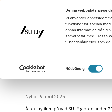
Denna webbplats använde
Vi använder enhetsidentifie
MED
funktioner för sociala medi
annan information från din
samarbetar med. Dessa kan
tillhandahållit eller som d
SULF
/
Nyhetsarkiv
/
Nyhet
/
SULF:s verksamhet 2
SULF:s ver
Samtyckesval
Nödvändig
Nyhet
9 april 2025
Är du nyfiken på vad SULF gjorde under 2