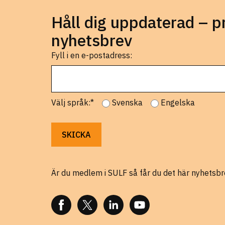
Håll dig uppdaterad – 
nyhetsbrev
Fyll i en e-postadress:
Välj språk:*
Svenska
Engelska
Är du medlem i SULF så får du det här nyhetsbr
FÖLJ OSS PÅ FACEBOOK
FÖLJ OSS PÅ X
FÖLJ OSS PÅ LINKEDIN
FÖLJ OSS PÅ YOUTUBE