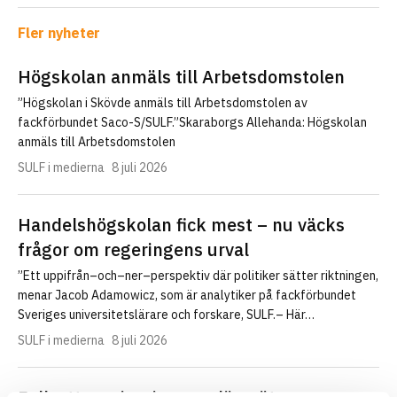
Fler nyheter
Högskolan anmäls till Arbetsdomstolen
”Högskolan i Skövde anmäls till Arbetsdomstolen av
fackförbundet Saco-S/SULF.”Skaraborgs Allehanda: Högskolan
anmäls till Arbetsdomstolen
SULF i medierna
8 juli 2026
Handelshögskolan fick mest – nu väcks
frågor om regeringens urval
”Ett uppifrån–och–ner–perspektiv där politiker sätter riktningen,
menar Jacob Adamowicz, som är analytiker på fackförbundet
Sveriges universitetslärare och forskare, SULF.– Här…
SULF i medierna
8 juli 2026