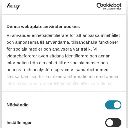
Fullsatt seminarium om lärosätenas
organisationsform
Spelar lärosätenas organisationsform någon roll för den
akademiska friheten eller är det det en underordnad fråga? Det
Denna webbplats använder cookies
var ämnet för…
Vi använder enhetsidentifierare för att anpassa innehållet
Nyhet
30 juni 2026
och annonserna till användarna, tillhandahålla funktioner
för sociala medier och analysera vår trafik. Vi
vidarebefordrar även sådana identifierare och annan
information från din enhet till de sociala medier och
annons- och analysföretag som vi samarbetar med.
Dessa kan i sin tur kombinera informationen med annan
information som du har tillhandahållit eller som de har
samlat in när du har använt deras tjänster.
Samtyckesval
Nödvändig
NYHETSARKIV
Ledare i Universitetsläraren
Inställningar