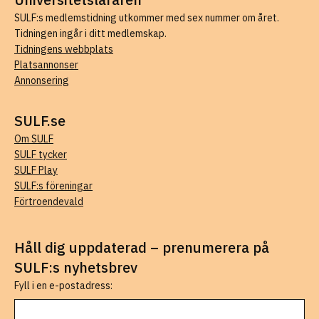
SULF:s medlemstidning utkommer med sex nummer om året.
Tidningen ingår i ditt medlemskap.
Tidningens webbplats
Platsannonser
Annonsering
SULF.se
Om SULF
SULF tycker
SULF Play
SULF:s föreningar
Förtroendevald
Håll dig uppdaterad – prenumerera på
SULF:s nyhetsbrev
Fyll i en e-postadress: