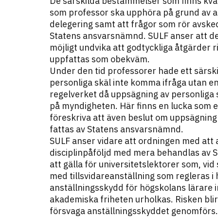
De särskilda bestämmelser som finns kvar
som professor ska upphöra på grund av arb
delegering samt att frågor som rör avske
Statens ansvarsnämnd. SULF anser att den
möjligt undvika att godtyckliga åtgärder 
uppfattas som obekväm.
Under den tid professorer hade ett särsk
personliga skäl inte komma ifråga utan end
regelverket då uppsägning av personliga
på myndigheten. Här finns en lucka som e
föreskriva att även beslut om uppsägning
fattas av Statens ansvarsnämnd.
SULF anser vidare att ordningen med att 
disciplinpåföljd med mera behandlas av S
att gälla för universitetslektorer som, vi
med tillsvidareanställning som regleras i
anställningsskydd för högskolans lärare 
akademiska friheten urholkas. Risken bli
försvaga anställningsskyddet genomförs.