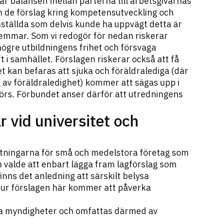
ar balansen mellan parterna till arbetsgivarnas
h de förslag kring kompetensutveckling och
nställda som delvis kunde ha uppvägt detta är
dlemmar. Som vi redogör för nedan riskerar
högre utbildningens frihet och försvaga
ft i samhället. Förslagen riskerar också att få
t kan befaras att sjuka och föräldralediga (där
g av föräldraledighet) kommer att sägas upp i
örs. Förbundet anser därför att utredningens
r vid universitet och
ttningarna för små och medelstora företag som
n valde att enbart lägga fram lagförslag som
finns det anledning att särskilt belysa
hur förslagen här kommer att påverka
iga myndigheter och omfattas därmed av