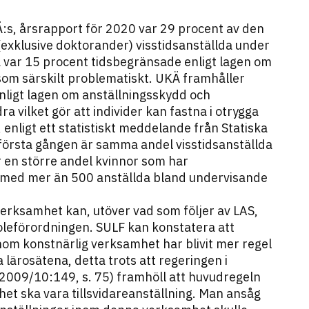
:s, årsrapport för 2020 var 29 procent av den
exklusive doktorander) visstidsanställda under
a var 15 procent tidsbegränsade enligt lagen om
som särskilt problematiskt. UKÄ framhåller
enligt lagen om anställningsskydd och
 vilket gör att individer kan fastna i otrygga
 enligt ett statistiskt meddelande från Statiska
r första gången är samma andel visstidsanställda
r en större andel kvinnor som har
en med mer än 500 anställda bland undervisande
verksamhet kan, utöver vad som följer av LAS,
skoleförordningen. SULF kan konstatera att
nom konstnärlig verksamhet har blivit mer regel
 lärosätena, detta trots att regeringen i
 2009/10:149, s. 75) framhöll att huvudregeln
et ska vara tillsvidareanställning. Man ansåg