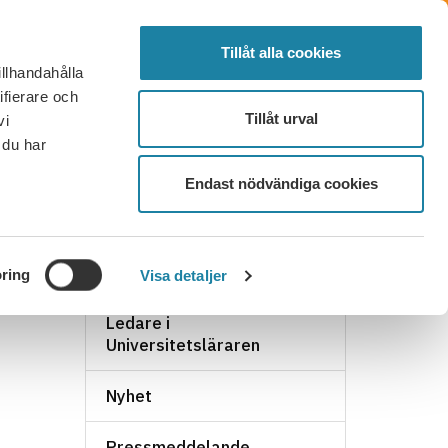
SÖK
FÖRTROENDEVALD
LOGGA IN
MENY
Tillåt alla cookies
illhandahålla
OR OCH SVAR
KONTAKT
BLI MEDLEM
ifierare och
Tillåt urval
vi
 du har
Endast nödvändiga cookies
NYHETSARKIV
ring
Visa detaljer
Ledare i
Universitetsläraren
Nyhet
Pressmeddelande