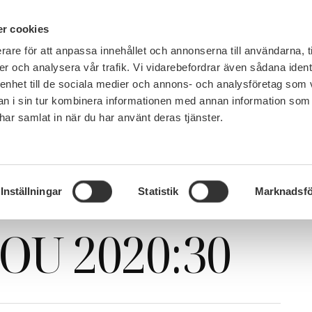
IN ENGLISH
r cookies
rare för att anpassa innehållet och annonserna till användarna, t
LEMSKAP
JOBB, LÖN OCH VILLKOR
SULF TYCKER
FRÅG
er och analysera vår trafik. Vi vidarebefordrar även sådana ident
 enhet till de sociala medier och annons- och analysföretag som 
 i sin tur kombinera informationen med annan information som
e har samlat in när du har använt deras tjänster.
 arbetsrätt SOU 2020:30
iserad
Inställningar
Statistik
Marknadsfö
SOU 2020:30