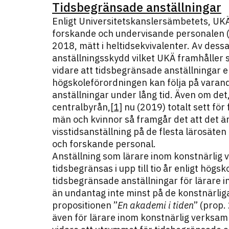
Tidsbegränsade anställningar
Enligt Universitetskanslersämbetets, UKÄ
forskande och undervisande personalen (
2018, mätt i heltidsekvivalenter. Av dess
anställningsskydd vilket UKÄ framhåller 
vidare att tidsbegränsade anställningar 
högskoleförordningen kan följa på varandra
anställningar under lång tid. Även om det,
centralbyrån,
[1]
nu (2019) totalt sett fö
män och kvinnor så framgår det att det ä
visstidsanställning på de flesta lärosät
och forskande personal.
Anställning som lärare inom konstnärlig 
tidsbegränsas i upp till tio år enligt hög
tidsbegränsade anställningar för lärare i
än undantag inte minst på de konstnärliga
propositionen ”
En akademi i tiden
” (prop.
även för lärare inom konstnärlig verksamh