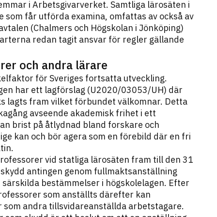
lemmar i Arbetsgivarverket. Samtliga lärosäten i
re som får utförda examina, omfattas av också av
a avtalen (Chalmers och Högskolan i Jönköping)
 parterna redan tagit ansvar för regler gällande
rer och andra lärare
lfaktor för Sveriges fortsatta utveckling.
ligen har ett lagförslag (U2020/03053/UH) där
s lagts fram vilket förbundet välkomnar. Detta
llbakagång avseende akademisk frihet i ett
 kan brist på åtlydnad bland forskare och
rige kan och bör agera som en förebild där en fri
tin.
ofessorer vid statliga lärosäten fram till den 31
sskydd antingen genom fullmaktsanställning
om särskilda bestämmelser i högskolelagen. Efter
ofessorer som anställts därefter kan
som andra tillsvidareanställda arbetstagare.