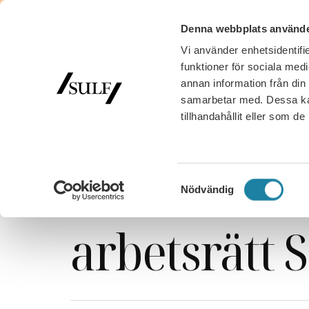
Denna webbplats använde
Vi använder enhetsidentifie
MED
funktioner för sociala medi
annan information från din
samarbetar med. Dessa kan
tillhandahållit eller som d
SULF
/
Nyhetsarkiv
/
Remissvar
/
En moderniserad
En modern
Samtyckesval
Nödvändig
arbetsrätt 