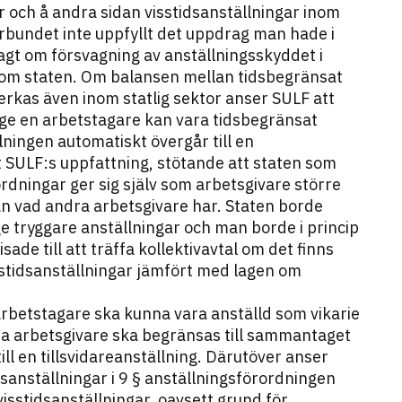
ar och å andra sidan visstidsanställningar inom
rbundet inte uppfyllt det uppdrag man hade i
agt om försvagning av anställningsskyddet i
 inom staten. Om balansen mellan tidsbegränsat
verkas även inom statlig sektor anser SULF att
nge en arbetstagare kan vara tidsbegränsat
lningen automatiskt övergår till en
igt SULF:s uppfattning, stötande att staten som
ordningar ger sig själv som arbetsgivare större
n vad andra arbetsgivare har. Staten borde
ge tryggare anställningar och man borde i princip
ade till att träffa kollektivavtal om det finns
tidsanställningar jämfört med lagen om
rbetstagare ska kunna vara anställd som vikarie
ma arbetsgivare ska begränsas till sammantaget
ill en tillsvidareanställning. Därutöver anser
anställningar i 9 § anställningsförordningen
isstidsanställningar, oavsett grund för