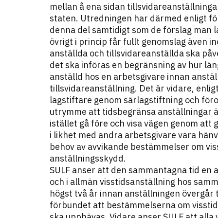
mellan å ena sidan tillsvidareanställning
staten. Utredningen har därmed enligt fö
denna del samtidigt som de förslag man l
övrigt i princip får fullt genomslag även
anställda och tillsvidareanställda ska på
det ska införas en begränsning av hur lä
anställd hos en arbetsgivare innan anstäl
tillsvidareanställning. Det är vidare, enl
lagstiftare genom särlagstiftning och för
utrymme att tidsbegränsa anställningar ä
istället gå före och visa vägen genom att 
i likhet med andra arbetsgivare vara hänvis
behov av avvikande bestämmelser om viss
anställningsskydd.
SULF anser att den sammantagna tid en a
och i allmän visstidsanställning hos sam
högst två år innan anställningen övergår t
förbundet att bestämmelserna om visstids
ska upphävas. Vidare anser SULF att alla v