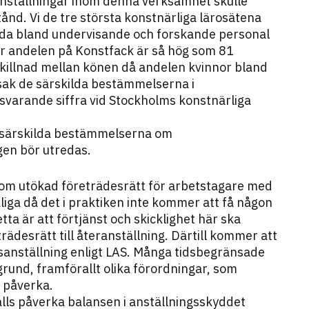
anställningar inom denna verksamhet skulle
tånd. Vi de tre största konstnärliga lärosätena
llda bland undervisande och forskande personal
där andelen på Konstfack är så hög som 81
skillnad mellan könen då andelen kvinnor bland
dsak de särskilda bestämmelserna i
svarande siffra vid Stockholms konstnärliga
e särskilda bestämmelserna om
gen bör utredas.
g om utökad företrädesrätt för arbetstagare med
ckliga då det i praktiken inte kommer att få någon
etta är att förtjänst och skicklighet här ska
rädesrätt till återanställning. Därtill kommer att
dsanställning enligt LAS. Många tidsbegränsade
grund, framförallt olika förordningar, som
t påverka.
alls påverka balansen i anställningsskyddet