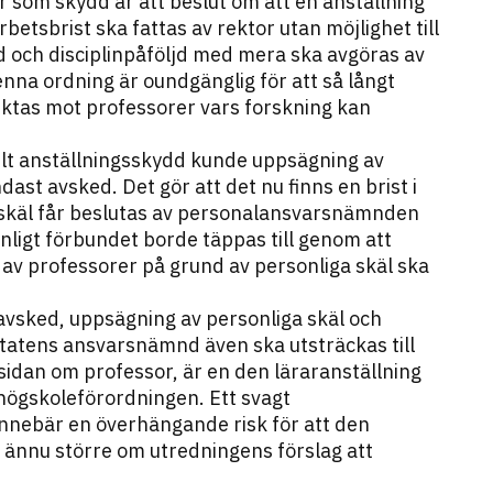
 som skydd är att beslut om att en anställning
etsbrist ska fattas av rektor utan möjlighet till
d och disciplinpåföljd med mera ska avgöras av
na ordning är oundgänglig för att så långt
riktas mot professorer vars forskning kan
ilt anställningsskydd kunde uppsägning av
ast avsked. Det gör att det nu finns en brist i
 skäl får beslutas av personalansvarsnämnden
nligt förbundet borde täppas till genom att
 av professorer på grund av personliga skäl ska
avsked, uppsägning av personliga skäl och
tatens ansvarsnämnd även ska utsträckas till
d sidan om professor, är en den läraranställning
 högskoleförordningen. Ett svagt
innebär en överhängande risk för att den
r ännu större om utredningens förslag att