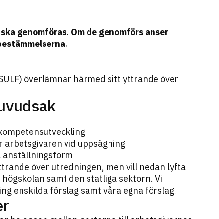
e ska genomföras. Om de genomförs anser
 bestämmelserna.
 (SULF) överlämnar härmed sitt yttrande över
huvudsak
r kompetensutveckling
r arbetsgivaren vid uppsägning
å anställningsform
ttrande över utredningen, men vill nedan lyfta
 högskolan samt den statliga sektorn. Vi
ing enskilda förslag samt våra egna förslag.
er