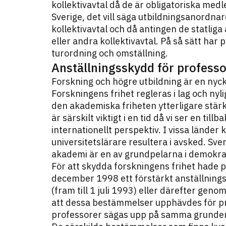
kollektivavtal då de är obligatoriska med
Sverige, det vill säga utbildningsanordna
kollektivavtal och då antingen de statlig
eller andra kollektivavtal. På så sätt har
turordning och omställning.
Anställningsskydd för professo
Forskning och högre utbildning är en nycke
Forskningens frihet regleras i lag och ny
den akademiska friheten ytterligare stärk
är särskilt viktigt i en tid då vi ser en ti
internationellt perspektiv. I vissa länder
universitetslärare resultera i avsked. Sve
akademi är en av grundpelarna i demokra
För att skydda forskningens frihet hade pr
december 1998 ett förstärkt anställning
(fram till 1 juli 1993) eller därefter gen
att dessa bestämmelser upphävdes för pr
professorer sägas upp på samma grunder 