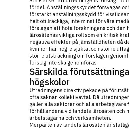
SULF anser att utredningens förslag rubb
fördel. Anställningsskyddet försvagas oc
förstärkt anställningsskydd för visstidsa
helt otillräckliga, inte minst för våra me
förslagen att hota forskningens och den 
lärosätenas viktiga roll som en kritisk kra
negativa effekter på jämställdheten då de
kvinnor har högre sjuktal och större utta
större utsträckning om förslagen genomf
förslag inte ska genomföras.
Särskilda förutsättninga
högskolor
Utredningens direktiv pekade på förutsä
ofta saknar kollektivavtal. Då utredninge
gäller alla sektorer och alla arbetsgivare 
förhållandena vid landets lärosäten och 
arbetstagarna och verksamheten.
Merparten av landets lärosäten är statl