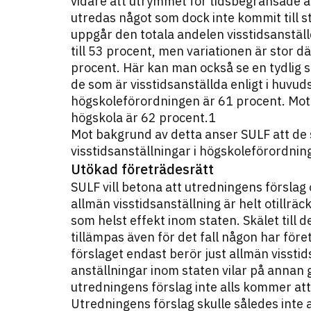
vidare att utrymmet för tidsbegränsade 
utredas något som dock inte kommit till s
uppgår den totala andelen visstidsanstä
till 53 procent, men variationen är stor 
procent. Här kan man också se en tydlig 
de som är visstidsanställda enligt i huvu
högskoleförordningen är 61 procent. Mot
högskola är 62 procent.1
Mot bakgrund av detta anser SULF att d
visstidsanställningar i högskoleförordnin
Utökad företrädesrätt
SULF vill betona att utredningens försla
allmän visstidsanställning är helt otillrä
som helst effekt inom staten. Skälet till d
tillämpas även för det fall någon har föret
förslaget endast berör just allmän vissti
anställningar inom staten vilar på annan 
utredningens förslag inte alls kommer at
Utredningens förslag skulle således inte 