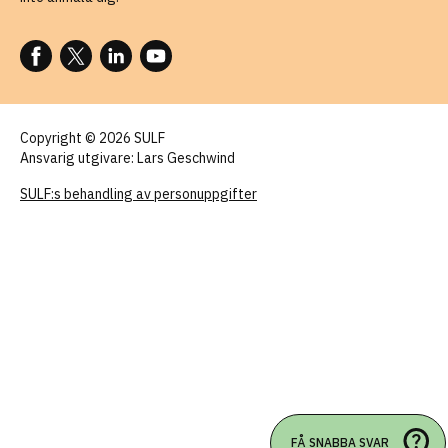
FÖLJ OSS PÅ FACEBOOK
FÖLJ OSS PÅ X
FÖLJ OSS PÅ LINKEDIN
FÖLJ OSS PÅ YOUTUBE
Copyright © 2026 SULF
Ansvarig utgivare: Lars Geschwind
SULF:s behandling av personuppgifter
FÅ SNABBA SVAR