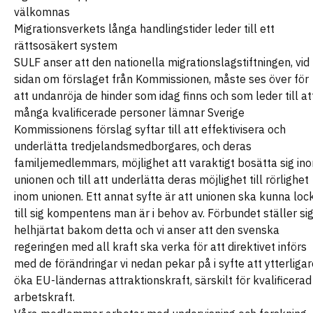
välkomnas
Migrationsverkets långa handlingstider leder till ett
rättsosäkert system
SULF anser att den nationella migrationslagstiftningen, vid
sidan om förslaget från Kommissionen, måste ses över för
att undanröja de hinder som idag finns och som leder till at
många kvalificerade personer lämnar Sverige
Kommissionens förslag syftar till att effektivisera och
underlätta tredjelandsmedborgares, och deras
familjemedlemmars, möjlighet att varaktigt bosätta sig in
unionen och till att underlätta deras möjlighet till rörlighet
inom unionen. Ett annat syfte är att unionen ska kunna loc
till sig kompentens man är i behov av. Förbundet ställer si
helhjärtat bakom detta och vi anser att den svenska
regeringen med all kraft ska verka för att direktivet införs
med de förändringar vi nedan pekar på i syfte att ytterligar
öka EU-ländernas attraktionskraft, särskilt för kvalificerad
arbetskraft.