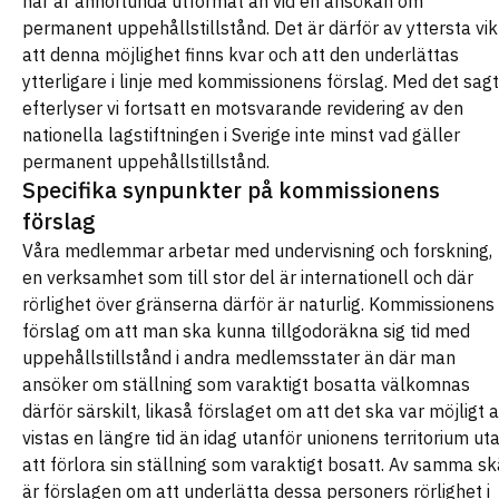
här är annorlunda utformat än vid en ansökan om
permanent uppehållstillstånd. Det är därför av yttersta vik
att denna möjlighet finns kvar och att den underlättas
ytterligare i linje med kommissionens förslag. Med det sagt
efterlyser vi fortsatt en motsvarande revidering av den
nationella lagstiftningen i Sverige inte minst vad gäller
permanent uppehållstillstånd.
Specifika synpunkter på kommissionens
förslag
Våra medlemmar arbetar med undervisning och forskning,
en verksamhet som till stor del är internationell och där
rörlighet över gränserna därför är naturlig. Kommissionens
förslag om att man ska kunna tillgodoräkna sig tid med
uppehållstillstånd i andra medlemsstater än där man
ansöker om ställning som varaktigt bosatta välkomnas
därför särskilt, likaså förslaget om att det ska var möjligt a
vistas en längre tid än idag utanför unionens territorium ut
att förlora sin ställning som varaktigt bosatt. Av samma sk
är förslagen om att underlätta dessa personers rörlighet i