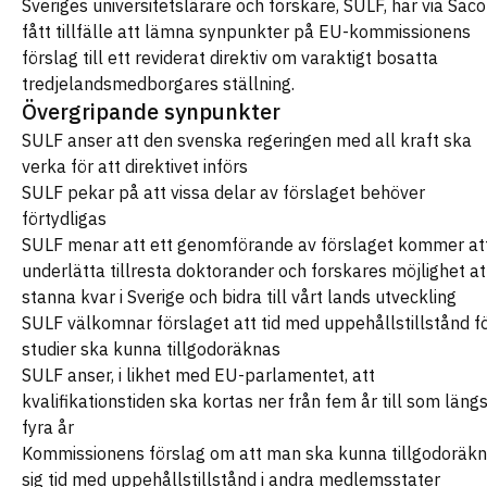
Sveriges universitetslärare och forskare, SULF, har via Saco
fått tillfälle att lämna synpunkter på EU-kommissionens
förslag till ett reviderat direktiv om varaktigt bosatta
tredjelandsmedborgares ställning.
Övergripande synpunkter
SULF anser att den svenska regeringen med all kraft ska
verka för att direktivet införs
SULF pekar på att vissa delar av förslaget behöver
förtydligas
SULF menar att ett genomförande av förslaget kommer at
underlätta tillresta doktorander och forskares möjlighet at
stanna kvar i Sverige och bidra till vårt lands utveckling
SULF välkomnar förslaget att tid med uppehållstillstånd f
studier ska kunna tillgodoräknas
SULF anser, i likhet med EU-parlamentet, att
kvalifikationstiden ska kortas ner från fem år till som längs
fyra år
Kommissionens förslag om att man ska kunna tillgodoräk
sig tid med uppehållstillstånd i andra medlemsstater