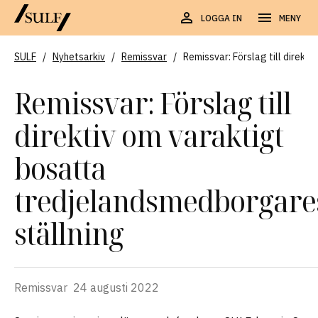
LOGGA IN
MENY
SULF
/
Nyhetsarkiv
/
Remissvar
/
Remissvar: Förslag till direkt
Remissvar: Förslag till
direktiv om varaktigt
bosatta
tredjelandsmedborgare
ställning
Remissvar
24 augusti 2022