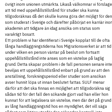
övrigt inom unionen utmärkta. Likaså välkomnar vi förslage
att tid med uppehållstillstånd för studier ska kunna
tillgodoräknas då det skulle kunna göra det möjligt för den
som studerat i Sverige och därefter påbörjat en karriär ino
akademin att tidigare än idag ansöka om status som
varaktigt bosatt.
Ett problem vi har identifierat i Sverige kopplat till de ofta
långa handläggningstiderna hos Migrationsverket är att tid
under vilken en person väntar på beslut om fortsatt
uppehållstillstånd inte anses som en vistelse på laglig
grund. Detta skapar problem i de fall personen senare inte
beviljas ett uppehållstillstånd enbart på grund av att den
anställning, forskningsperiod eller studier som ansökan
avser hunnit löpa ut innan beslutet fattas. SULF menar
därför att det ska finnas en möjlighet att tillgodoräkna sig
sådan tid för det fall den sökande gjort vad han eller hon
kunnat för att legalisera sin vistelse, men där det på grund
av lång handläggningstid hos en myndighet, det vill säga