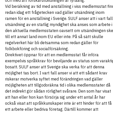
och med att forskarutbildningen är fyraårig.
Vid beräkning av tid med anställning i viss medlemsstat fin
redan idag ett frågetecken vad gäller utsändning inom
ramen för en anställning i Sverige. SULF anser att i vart fall
utsändning av en statlig myndighet ska anses som arbete i
den aktuella medlemsstaten oavsett om utsändningen ske
till ett annat land inom EU eller inte. På så sätt skulle
regelverket här bli detsamma som redan gäller för
folkbokföring och socialförsäkring.
Direktivet öppnar för att en medlemsstat får införa
exempelvis språkkrav för beviljande av status som varakti
bosatt. SULF anser att Sverige ska verka för att denna
möjlighet tas bort. I vart fall anser vi att ett sådant krav
riskerar motverka syftet med förändringen vad gäller
möjligheten att tillgodoräkna tid i olika medlemsstater då
det indirekt gör sådan rörlighet svårare. Den som har visat
att han eller hon kan försörja sig under ett antal år har
också visat att språkkunskaper inte är ett hinder för att få
ett arbete eller bedriva företag. Därtill kommer att