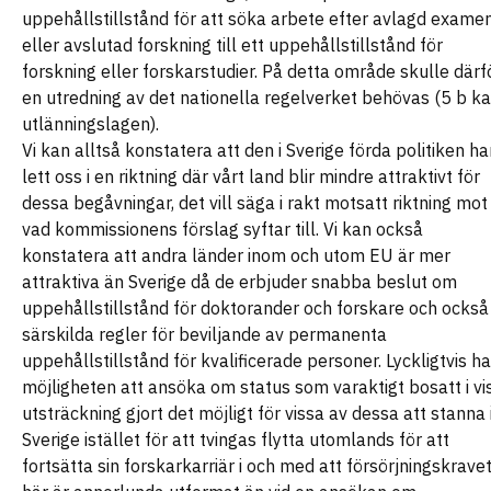
uppehållstillstånd för att söka arbete efter avlagd exame
eller avslutad forskning till ett uppehållstillstånd för
forskning eller forskarstudier. På detta område skulle därf
en utredning av det nationella regelverket behövas (5 b ka
utlänningslagen).
Vi kan alltså konstatera att den i Sverige förda politiken ha
lett oss i en riktning där vårt land blir mindre attraktivt för
dessa begåvningar, det vill säga i rakt motsatt riktning mot
vad kommissionens förslag syftar till. Vi kan också
konstatera att andra länder inom och utom EU är mer
attraktiva än Sverige då de erbjuder snabba beslut om
uppehållstillstånd för doktorander och forskare och också
särskilda regler för beviljande av permanenta
uppehållstillstånd för kvalificerade personer. Lyckligtvis ha
möjligheten att ansöka om status som varaktigt bosatt i vi
utsträckning gjort det möjligt för vissa av dessa att stanna 
Sverige istället för att tvingas flytta utomlands för att
fortsätta sin forskarkarriär i och med att försörjningskrave