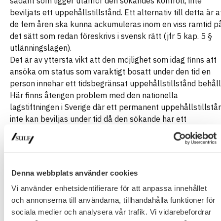
sådant som ligger utanför den sökandes kontroll, inte
beviljats ett uppehållstillstånd. Ett alternativ till detta är a
de fem åren ska kunna ackumuleras inom en viss ramtid p
det sätt som redan föreskrivs i svensk rätt (jfr 5 kap. 5 §
utlänningslagen).
Det är av yttersta vikt att den möjlighet som idag finns att
ansöka om status som varaktigt bosatt under den tid en
person innehar ett tidsbegränsat uppehållstillstånd behåll
Här finns återigen problem med den nationella
lagstiftningen i Sverige där ett permanent uppehållstillstå
inte kan beviljas under tid då den sökande har ett
tidsbegränsat uppehållstillstånd vilket leder till att den
berörda alltid kommer stå utan uppehållstillstånd under e
tid då Migrationsverket kan avvisa ansökningar som inte
lämnats in endast kort tid innan ett gällande tillstånd löpe
Denna webbplats använder cookies
ut. SULF menar därför att ska finnas en möjlighet att byta 
Vi använder enhetsidentifierare för att anpassa innehållet
ett tidsbegränsat uppehållstillstånd mot ett permanent
och annonserna till användarna, tillhandahålla funktioner för
uppehållstillstånd om kraven för detta är uppfyllda.
sociala medier och analysera vår trafik. Vi vidarebefordrar
SULF välkomnar förslagen om kortare handläggningstider