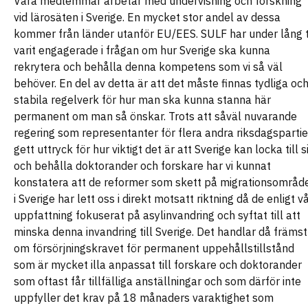
Våra medlemmar arbetar med undervisning och forskning
vid lärosäten i Sverige. En mycket stor andel av dessa
kommer från länder utanför EU/EES. SULF har under lång t
varit engagerade i frågan om hur Sverige ska kunna
rekrytera och behålla denna kompetens som vi så väl
behöver. En del av detta är att det måste finnas tydliga oc
stabila regelverk för hur man ska kunna stanna här
permanent om man så önskar. Trots att såväl nuvarande
regering som representanter för flera andra riksdagspartie
gett uttryck för hur viktigt det är att Sverige kan locka till s
och behålla doktorander och forskare har vi kunnat
konstatera att de reformer som skett på migrationsområd
i Sverige har lett oss i direkt motsatt riktning då de enligt v
uppfattning fokuserat på asylinvandring och syftat till att
minska denna invandring till Sverige. Det handlar då främst
om försörjningskravet för permanent uppehållstillstånd
som är mycket illa anpassat till forskare och doktorander
som oftast får tillfälliga anställningar och som därför inte
uppfyller det krav på 18 månaders varaktighet som