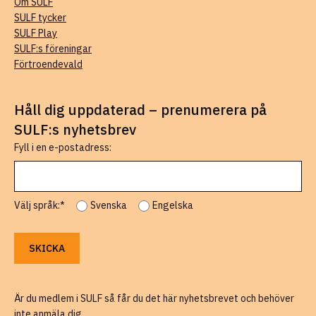
Om SULF
SULF tycker
SULF Play
SULF:s föreningar
Förtroendevald
Håll dig uppdaterad – prenumerera på
SULF:s nyhetsbrev
Fyll i en e-postadress:
Välj språk:*
Svenska
Engelska
Är du medlem i SULF så får du det här nyhetsbrevet och behöver
inte anmäla dig.