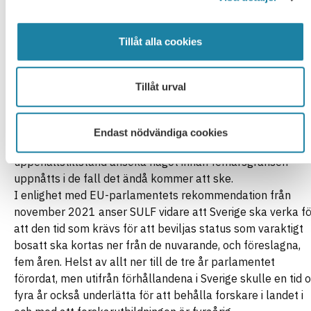
och tid med ett sådant, ska ge rätt att ansöka om status
som varaktigt bosatt.
Tillåt alla cookies
En annan fråga som behöver klaras ut är vid vilken tidpunk
kravet på laglig vistelse under ett visst antal år ska vara
uppfyllt. Mot bakgrund av de inte sällan långa
Tillåt urval
handläggningstiderna anser SULF att denna tid, precis som
idag, ska kunna räknas fram till prövningstillfället
(beslutsdagen) om det är förmånligare för den sökande. P
Endast nödvändiga cookies
så sätt kan den som redan har ett gällande
uppehållstillstånd ansöka något innan femårsgränsen
uppnåtts i de fall det ändå kommer att ske.
I enlighet med EU-parlamentets rekommendation från
november 2021 anser SULF vidare att Sverige ska verka fö
att den tid som krävs för att beviljas status som varaktigt
bosatt ska kortas ner från de nuvarande, och föreslagna,
fem åren. Helst av allt ner till de tre år parlamentet
förordat, men utifrån förhållandena i Sverige skulle en tid 
fyra år också underlätta för att behålla forskare i landet i