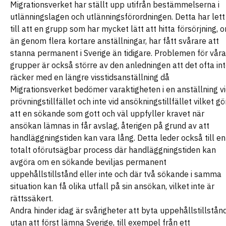
Migrationsverket har ställt upp utifrån bestämmelserna i
utlänningslagen och utlänningsförordningen. Detta har lett
till att en grupp som har mycket lätt att hitta försörjning, 
än genom flera kortare anställningar, har fått svårare att
stanna permanent i Sverige än tidigare. Problemen för våra
grupper är också större av den anledningen att det ofta in
räcker med en längre visstidsanställning då
Migrationsverket bedömer varaktigheten i en anställning v
prövningstillfället och inte vid ansökningstillfället vilket gö
att en sökande som gott och väl uppfyller kravet när
ansökan lämnas in får avslag, återigen på grund av att
handläggningstiden kan vara lång. Detta leder också till en
totalt oförutsägbar process där handläggningstiden kan
avgöra om en sökande beviljas permanent
uppehållstillstånd eller inte och där två sökande i samma
situation kan få olika utfall på sin ansökan, vilket inte är
rättssäkert.
Andra hinder idag är svårigheter att byta uppehållstillstån
utan att först lämna Sverige, till exempel från ett