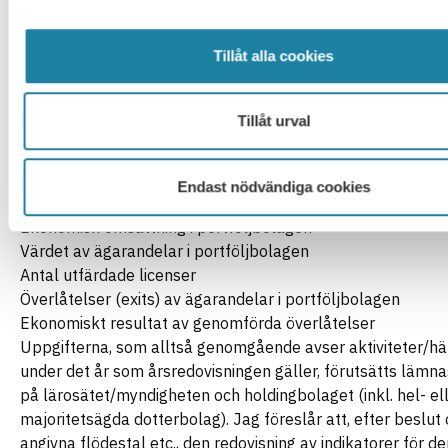
som inte tillmäts betydelse av egentligt resultat. Vilka up
skall rapporteras bör anges i regleringsbrev. Jag föreslår a
Tillåt alla cookies
flödestal etc. används:
Antalet idéer som influtit för prövning/rådgivning från fors
studenter
Tillåt urval
Antal idéer som lagts till grund för särskild verifiering
Antal idéer som beretts plats i inkubator
Egen investering i nya eller befintliga portföljbolag
Endast nödvändiga cookies
Attraherat externt kapital till portföljbolagen
Ekonomisk omsättning i portföljbolagen
Värdet av ägarandelar i portföljbolagen
Antal utfärdade licenser
Överlåtelser (exits) av ägarandelar i portföljbolagen
Ekonomiskt resultat av genomförda överlåtelser
Uppgifterna, som alltså genomgående avser aktiviteter/h
under det år som årsredovisningen gäller, förutsätts lämn
på lärosätet/myndigheten och holdingbolaget (inkl. hel- el
majoritetsägda dotterbolag). Jag föreslår att, efter beslu
angivna flödestal etc., den redovisning av indikatorer för de