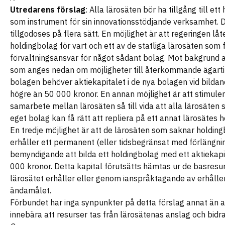
Utredarens förslag
: Alla lärosäten bör ha tillgång till et
som instrument för sin innovationsstödjande verksamhet. 
tillgodoses på flera sätt. En möjlighet är att regeringen låte
holdingbolag för vart och ett av de statliga lärosäten som f.
förvaltningsansvar för något sådant bolag. Mot bakgrund a
som anges nedan om möjligheter till återkommande ägartill
bolagen behöver aktiekapitalet i de nya bolagen vid bildan
högre än 50 000 kronor. En annan möjlighet är att stimulera
samarbete mellan lärosäten så till vida att alla lärosäten
eget bolag kan få rätt att repliera på ett annat lärosätes 
En tredje möjlighet är att de lärosäten som saknar holdin
erhåller ett permanent (eller tidsbegränsat med förlängni
bemyndigande att bilda ett holdingbolag med ett aktiekap
000 kronor. Detta kapital förutsätts hämtas ur de basresu
lärosätet erhåller eller genom ianspråktagande av erhålle
ändamålet.
Förbundet har inga synpunkter på detta förslag annat än at
innebära att resurser tas från lärosätenas anslag och bidra