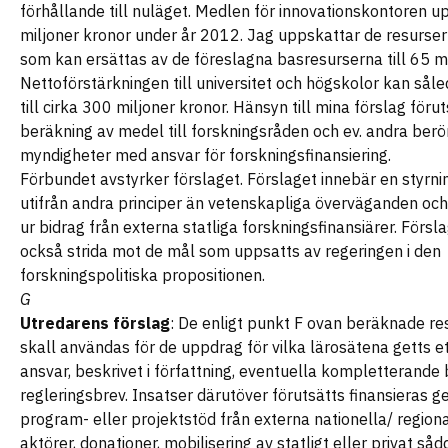
förhållande till nuläget. Medlen för innovationskontoren up
miljoner kronor under år 2012. Jag uppskattar de resurser
som kan ersättas av de föreslagna basresurserna till 65 mi
Nettoförstärkningen till universitet och högskolor kan så
till cirka 300 miljoner kronor. Hänsyn till mina förslag förut
beräkning av medel till forskningsråden och ev. andra berö
myndigheter med ansvar för forskningsfinansiering.
Förbundet avstyrker förslaget. Förslaget innebär en styrni
utifrån andra principer än vetenskapliga överväganden och 
ur bidrag från externa statliga forskningsfinansiärer. Försl
också strida mot de mål som uppsatts av regeringen i den
forskningspolitiska propositionen.
G
Utredarens förslag
: De enligt punkt F ovan beräknade re
skall användas för de uppdrag för vilka lärosätena getts et
ansvar, beskrivet i författning, eventuella kompletterande
regleringsbrev. Insatser därutöver förutsätts finansieras 
program- eller projektstöd från externa nationella/ region
aktörer, donationer, mobilisering av statligt eller privat såd