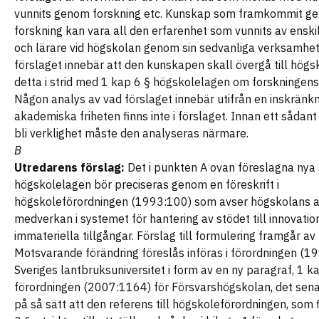
vunnits genom forskning etc. Kunskap som framkommit g
forskning kan vara all den erfarenhet som vunnits av enski
och lärare vid högskolan genom sin sedvanliga verksamhe
förslaget innebär att den kunskapen skall övergå till högs
detta i strid med 1 kap 6 § högskolelagen om forskningens 
Någon analys av vad förslaget innebär utifrån en inskränk
akademiska friheten finns inte i förslaget. Innan ett sådant
bli verklighet måste den analyseras närmare.
B
Utredarens förslag:
Det i punkten A ovan föreslagna nya 
högskolelagen bör preciseras genom en föreskrift i
högskoleförordningen (1993:100) som avser högskolans a
medverkan i systemet för hantering av stödet till innovatio
immateriella tillgångar. Förslag till formulering framgår av 
Motsvarande förändring föreslås införas i förordningen (1
Sveriges lantbruksuniversitet i form av en ny paragraf, 1 kap
förordningen (2007:1164) för Försvarshögskolan, det sen
på så sätt att den referens till högskoleförordningen, som f