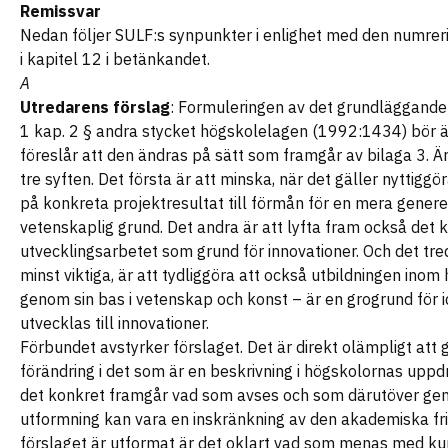
Remissvar
Nedan följer SULF:s synpunkter i enlighet med den numrer
i kapitel 12 i betänkandet.
A
Utredarens förslag
: Formuleringen av det grundläggande
1 kap. 2 § andra stycket högskolelagen (1992:1434) bör ä
föreslår att den ändras på sätt som framgår av bilaga 3. Ä
tre syften. Det första är att minska, när det gäller nyttiggö
på konkreta projektresultat till förmån för en mera genere
vetenskaplig grund. Det andra är att lyfta fram också det 
utvecklingsarbetet som grund för innovationer. Och det tre
minst viktiga, är att tydliggöra att också utbildningen ino
genom sin bas i vetenskap och konst – är en grogrund för 
utvecklas till innovationer.
Förbundet avstyrker förslaget. Det är direkt olämpligt att 
förändring i det som är en beskrivning i högskolornas uppd
det konkret framgår vad som avses och som därutöver ge
utformning kan vara en inskränkning av den akademiska fr
förslaget är utformat är det oklart vad som menas med 