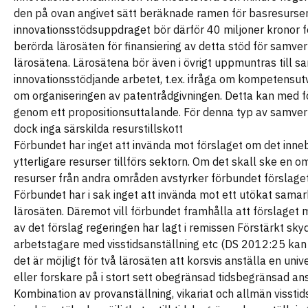
den på ovan angivet sätt beräknade ramen för basresurser
innovationsstödsuppdraget bör därför 40 miljoner kronor fö
berörda lärosäten för finansiering av detta stöd för samve
lärosätena. Lärosätena bör även i övrigt uppmuntras till s
innovationsstödjande arbetet, t.ex. ifråga om kompetensut
om organiseringen av patentrådgivningen. Detta kan med f
genom ett propositionsuttalande. För denna typ av samver
dock inga särskilda resurstillskott
Förbundet har inget att invända mot förslaget om det inneb
ytterligare resurser tillförs sektorn. Om det skall ske en o
resurser från andra områden avstyrker förbundet förslaget
Förbundet har i sak inget att invända mot ett utökat sama
lärosäten. Däremot vill förbundet framhålla att förslaget
av det förslag regeringen har lagt i remissen Förstärkt sky
arbetstagare med visstidsanställning etc (DS 2012:25 kan
det är möjligt för två lärosäten att korsvis anställa en univ
eller forskare på i stort sett obegränsad tidsbegränsad ans
Kombination av provanställning, vikariat och allmän visstid