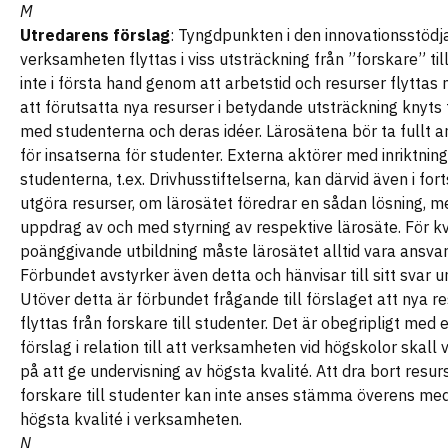
M
Utredarens förslag
: Tyngdpunkten i den innovationsstöd
verksamheten flyttas i viss utsträckning från ”forskare” til
inte i första hand genom att arbetstid och resurser flytta
att förutsatta nya resurser i betydande utsträckning knyts t
med studenterna och deras idéer. Lärosätena bör ta fullt 
för insatserna för studenter. Externa aktörer med inriktnin
studenterna, t.ex. Drivhusstiftelserna, kan därvid även i for
utgöra resurser, om lärosätet föredrar en sådan lösning, me
uppdrag av och med styrning av respektive lärosäte. För kva
poänggivande utbildning måste lärosätet alltid vara ansvar
Förbundet avstyrker även detta och hänvisar till sitt svar u
Utöver detta är förbundet frågande till förslaget att nya re
flyttas från forskare till studenter. Det är obegripligt med 
förslag i relation till att verksamheten vid högskolor skall 
på att ge undervisning av högsta kvalité. Att dra bort resur
forskare till studenter kan inte anses stämma överens me
högsta kvalité i verksamheten.
N