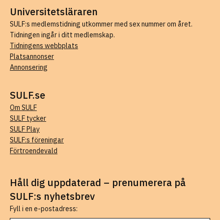
Universitetsläraren
SULF:s medlemstidning utkommer med sex nummer om året.
Tidningen ingår i ditt medlemskap.
Tidningens webbplats
Platsannonser
Annonsering
SULF.se
Om SULF
SULF tycker
SULF Play
SULF:s föreningar
Förtroendevald
Håll dig uppdaterad – prenumerera på
SULF:s nyhetsbrev
Fyll i en e-postadress: