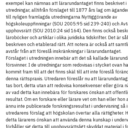
exempel kan nämnas att lärarundantaget finns beskrivet i f
utredningar, alltifrån förslaget till 1877 års lag om äganderät
till nyligen framlagda utredningarna Nyttiggörande av
högskoleuppfinningar (SOU 2005:95 sid 239-240) och Avt
upphovsrätt (SOU 2010:24 sid 164). Den finns också beskri
läroböcker och artiklar i olika juridiska tidskrifter. Det är s
beskriven och etablerad rätt. Att notera är också att samtl
avstår från att föreslå inskränkningar i lärarundantaget.
Förslaget i utredningen innebär att det så kallade lärarun
försvinner. I de utredningar som redovisas i stycket ovan h
kommit fram till att det finns skäl till att inte föreslå föränd
denna rättspraxis. Utredaren föreslår nu att lärarundantag
tas bort, detta utan att redovisa konsekvenser eller göra 
av vad detta kan innebära för forskares önskan att offentl
resultat. Om en forskare eller lärare vet om han eller hon
ännu inte publicerade forskningsresultat i undervisning så 
utredarens förslag att högskolan övertar alla rättigheter. 
detta lärarens önskan att använda denna kunskap i underv
förhåller sig detta till upphovsrättsligt skyddat material i 