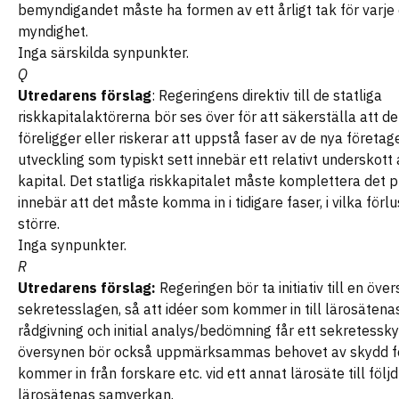
bemyndigandet måste ha formen av ett årligt tak för varje 
myndighet.
Inga särskilda synpunkter.
Q
Utredarens förslag
: Regeringens direktiv till de statliga
riskkapitalaktörerna bör ses över för att säkerställa att de
föreligger eller riskerar att uppstå faser av de nya företag
utveckling som typiskt sett innebär ett relativt underskott 
kapital. Det statliga riskkapitalet måste komplettera det pr
innebär att det måste komma in i tidigare faser, i vilka förl
större.
Inga synpunkter.
R
Utredarens förslag:
Regeringen bör ta initiativ till en öve
sekretesslagen, så att idéer som kommer in till lärosätena
rådgivning och initial analys/bedömning får ett sekretessky
översynen bör också uppmärksammas behovet av skydd fö
kommer in från forskare etc. vid ett annat lärosäte till följd
lärosätenas samverkan.