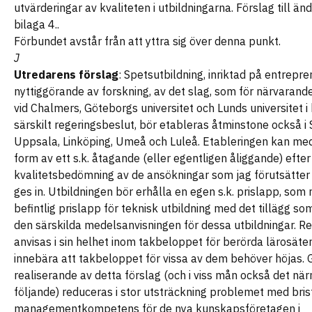
utvärderingar av kvaliteten i utbildningarna. Förslag till än
bilaga 4..
Förbundet avstår från att yttra sig över denna punkt.
J
Utredarens förslag
: Spetsutbildning, inriktad på entrepr
nyttiggörande av forskning, av det slag, som för närvara
vid Chalmers, Göteborgs universitet och Lunds universitet i 
särskilt regeringsbeslut, bör etableras åtminstone också i
Uppsala, Linköping, Umeå och Luleå. Etableringen kan med 
form av ett s.k. åtagande (eller egentligen åliggande) efter
kvalitetsbedömning av de ansökningar som jag förutsätte
ges in. Utbildningen bör erhålla en egen s.k. prislapp, som
befintlig prislapp för teknisk utbildning med det tillägg s
den särskilda medelsanvisningen för dessa utbildningar. R
anvisas i sin helhet inom takbeloppet för berörda lärosäten
innebära att takbeloppet för vissa av dem behöver höjas.
realiserande av detta förslag (och i viss mån också det nä
följande) reduceras i stor utsträckning problemet med bris
managementkompetens för de nya kunskapsföretagen i