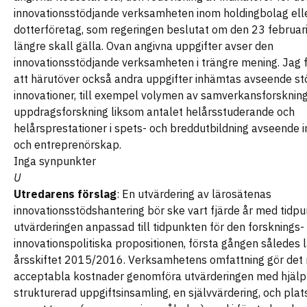
innovationsstödjande verksamheten inom holdingbolag ell
dotterföretag, som regeringen beslutat om den 23 februari
längre skall gälla. Ovan angivna uppgifter avser den
innovationsstödjande verksamheten i trängre mening. Jag f
att härutöver också andra uppgifter inhämtas avseende stö
innovationer, till exempel volymen av samverkansforsknin
uppdragsforskning liksom antalet helårsstuderande och
helårsprestationer i spets- och breddutbildning avseende 
och entreprenörskap.
Inga synpunkter
U
Utredarens förslag
: En utvärdering av lärosätenas
innovationsstödshantering bör ske vart fjärde år med tidpu
utvärderingen anpassad till tidpunkten för den forsknings-
innovationspolitiska propositionen, första gången således 
årsskiftet 2015/2016. Verksamhetens omfattning gör det mö
acceptabla kostnader genomföra utvärderingen med hjälp
strukturerad uppgiftsinsamling, en självvärdering, och pla