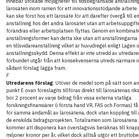
innebär utökade möjligheter till tidsbegränsade anställning
lärosäten inom ramen för ett innovationsstödjande arbete.
kan ske först hos ett lärosäte för att därefter övergå till 
anställning hos det andra lärosätet utan att arbetsuppgif
förändras eller arbetsplatsen flyttas. Genom en kombinati
anställningsformer kan detta ske utan att anställningarna ö
en tillsvidareanställning vilket är huvudregel enligt Lagen
anställningsskydd. Denna effekt är inte utredd av utredare
förbundet utgår från att konsekvenserna utreds närmare i
sådant förslag lägga fram.
F
Utredarens förslag
: Utöver de medel som på sätt som an
punkt E ovan föreslagits tillföras direkt till lärosätenas ri
bör 2 procent av varje bidrag från vissa externa statliga
forskningsfinansiärer (i första hand VR, FAS och Formas) f
för samma ändamål av lärosätena, dock utan koppling till 
de enskilda bidragsprojekten. Totalramen som lärosätena 
kommer att disponera kan överslagsvis beräknas till kna
miljoner kronor per år, vilket dock alltså utgör ett bruttobe