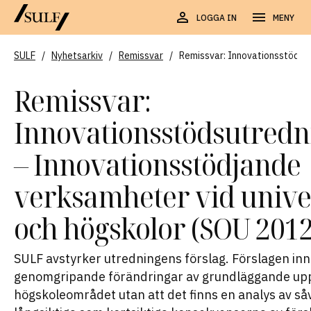
LOGGA IN
MENY
SULF
/
Nyhetsarkiv
/
Remissvar
/
Remissvar: Innovationsstödsu
Remissvar:
Innovationsstödsutred
– Innovationsstödjande
verksamheter vid unive
och högskolor (SOU 2012
SULF avstyrker utredningens förslag. Förslagen in
genomgripande förändringar av grundläggande upp
högskoleområdet utan att det finns en analys av så