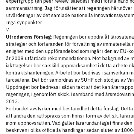
expertgrupp (en peer review, således) med i första hand n
sammansättning. Jag förutsätter att regeringen härutöver 
utvärderingar av det samlade nationella innovationssystem
Inga synpunkter
V
Utredarens förslag
: Regeringen bör uppdra åt lärosätena
strategier och förfaranden för förvaltning av immateriella r
enlighet med den uppförandekod som ingår i den av EU-k
år 2008 utfärdade rekommendationen. Mot bakgrund av m
iakttagelser bör särskild uppmärksamhet i detta arbete ri
kontraktshanteringen. Arbetet bör bedrivas i samverkan m
lärosätena. Det bör samordnas av SUHF och stödjas av Vin
Uppdraget bör bedrivas i sådan takt att det kan återrapport
regeringen, i genomfört skick, i samband med årsredovisnin
2013.
Förbundet avstyrker med bestämdhet detta förslag. Detta 
att ändra den rättspraxis som finns i form av det s.k. lära
inom upphovsrätten. Vad gäller lärarundantaget finns den u
beskriven i olika officiella handlingar sedan slutet av 1800