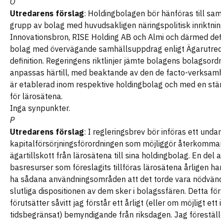
O
Utredarens förslag
: Holdingbolagen bör hänföras till sa
grupp av bolag med huvudsakligen näringspolitisk inriktni
Innovationsbron, RISE Holding AB och Almi och därmed def
bolag med övervägande samhällsuppdrag enligt Ägarutre
definition. Regeringens riktlinjer jämte bolagens bolagsord
anpassas härtill, med beaktande av den de facto-verksam
är etablerad inom respektive holdingbolag och med en stär
för lärosätena.
Inga synpunkter.
P
Utredarens förslag
: I regleringsbrev bör införas ett unda
kapitalförsörjningsförordningen som möjliggör återkomm
ägartillskott från lärosätena till sina holdingbolag. En del 
basresurser som föreslagits tillföras lärosätena årligen ha
ha sådana användningsområden att det torde vara nödvänd
slutliga dispositionen av dem sker i bolagssfären. Detta fö
förutsätter såvitt jag förstår ett årligt (eller om möjligt ett 
tidsbegränsat) bemyndigande från riksdagen. Jag föreställ