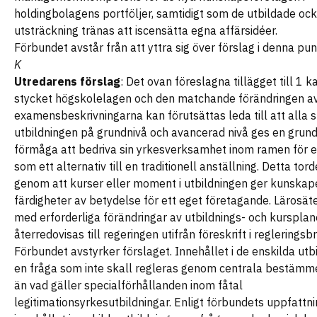
holdingbolagens portföljer, samtidigt som de utbildade ocks
utsträckning tränas att iscensätta egna affärsidéer.
Förbundet avstår från att yttra sig över förslag i denna pun
K
Utredarens förslag
: Det ovan föreslagna tillägget till 1 k
stycket högskolelagen och den matchande förändringen a
examensbeskrivningarna kan förutsättas leda till att alla s
utbildningen på grundnivå och avancerad nivå ges en gru
förmåga att bedriva sin yrkesverksamhet inom ramen för e
som ett alternativ till en traditionell anställning. Detta tor
genom att kurser eller moment i utbildningen ger kunskap
färdigheter av betydelse för ett eget företagande. Lärosä
med erforderliga förändringar av utbildnings- och kursplan
återredovisas till regeringen utifrån föreskrift i regleringsbr
Förbundet avstyrker förslaget. Innehållet i de enskilda utb
en fråga som inte skall regleras genom centrala bestämm
än vad gäller specialförhållanden inom fåtal
legitimationsyrkesutbildningar. Enligt förbundets uppfattni