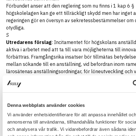
Förbundet anser att den reglering som nu finns i 1 kap 6 §
högskolelagen kan ge ett tillräckligt skydd men har inget 
regeringen gör en översyn av sekretessbestämmelser om 
otydliga.
S
Utredarens förslag
: Incitamentet för högskolans anställd
aktiva i arbetet med att ta till vara möjligheterna till innov
förbättras. Framgångsrika insatser bör tillmätas betydelse 
mellan sökande till en anställning, vid befordran inom ram
lärosätenas anställningsordningar, för löneutveckling och v
fördelningen av resurser. Väsentligen är detta frågor för de
lärosätet att fatta beslut om. Stimulans till ett införande o
tydliggörande av sådana incitament bör ske genom ett
propositionsuttalande. För egen del bör regeringen kompl
Denna webbplats använder cookies
föreskrifterna i 4 kap. 3–4 §§ högskoleförordningen avse
bedömningsgrunderna vid anställning av professor och lekto
Vi använder enhetsidentifierare för att anpassa innehållet oc
framgår att skicklighet avseende nyttiggörande av forskni
annonserna till användarna, tillhandahålla funktioner för soci
och annan samverkan utgör en av bedömningsgrunderna.
och analysera vår trafik. Vi vidarebefordrar även sådana ident