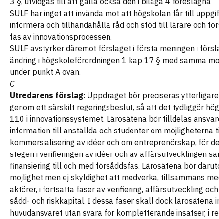
3 §, utvidgas till att gälla också den i bilaga 4 föreslagna
SULF har inget att invända mot att högskolan får till uppgif
informera och tillhandahålla råd och stöd till lärare och fors
fas av innovationsprocessen.
SULF avstyrker däremot förslaget i första meningen i försla
ändring i högskoleförordningen 1 kap 17 § med samma mo
under punkt A ovan.
C
Utredarens förslag
: Uppdraget bör preciseras ytterligare
genom ett särskilt regeringsbeslut, så att det tydliggör hög
110 i innovationssystemet. Lärosätena bör tilldelas ansvar
information till anställda och studenter om möjligheterna ti
kommersialisering av idéer och om entreprenörskap, för de
stegen i verifieringen av idéer och av affärsutvecklingen sa
finansiering till och med försåddsfas. Lärosätena bör därut
möjlighet men ej skyldighet att medverka, tillsammans me
aktörer, i fortsatta faser av verifiering, affärsutveckling och 
sådd- och riskkapital. I dessa faser skall dock lärosätena i
huvudansvaret utan svara för kompletterande insatser, i re