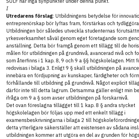
SULF har inga synpunkter under denna punkt.
I
Utredarens förslag
: Utbildningens betydelse för innovati
entreprenörskap bör lyftas fram, förstärkas och tydliggöra
Utbildningen bör således utveckla studenternas förutsättn
yrkesverksamhet såväl genom eget företagande som gen
anställning. Detta bör framgå genom ett tillägg till de hori
målen för utbildningen på grundnivå, avancerad nivå och f
som återfinns i 1 kap. 8, 9 och 9 a §§ högskolelagen. Mitt f
redovisas i bilaga 3. Enligt 9 § skall utbildningen på avanc
innebära en fördjupning av kunskaper, färdigheter och förm
förhållande till utbildning på grundnivå. Något explicit till
därför inte till detta lagrum. Detsamma gäller enligt min 
ifråga om 9 a § som avser utbildningen på forskarnivå.
Det ovan föreslagna tillägget till 1 kap. 8 § andra stycket
högskolelagen bör följas upp med ett enkelt tillägg i
examensbeskrivningarna i bilaga 2 till högskoleförordning
detta ytterligare säkerställer att existensen av sådana insl
utbildningen kommer att utgöra en del av grunden för hög