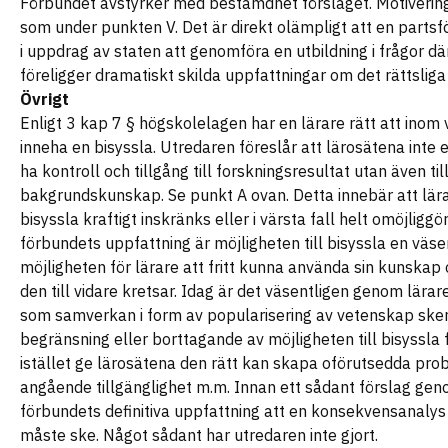
Förbundet avstyrker med bestämdhet förslaget. Motiveri
som under punkten V. Det är direkt olämpligt att en partsf
i uppdrag av staten att genomföra en utbildning i frågor dä
föreligger dramatiskt skilda uppfattningar om det rättsliga 
Övrigt
Enligt 3 kap 7 § högskolelagen har en lärare rätt att inom
inneha en bisyssla. Utredaren föreslår att lärosätena inte 
ha kontroll och tillgång till forskningsresultat utan även til
bakgrundskunskap. Se punkt A ovan. Detta innebär att lärar
bisyssla kraftigt inskränks eller i värsta fall helt omöjliggör
förbundets uppfattning är möjligheten till bisyssla en väsen
möjligheten för lärare att fritt kunna använda sin kunskap 
den till vidare kretsar. Idag är det väsentligen genom lärar
som samverkan i form av popularisering av vetenskap sker
begränsning eller borttagande av möjligheten till bisyssla 
istället ge lärosätena den rätt kan skapa oförutsedda pro
angående tillgänglighet m.m. Innan ett sådant förslag gen
förbundets definitiva uppfattning att en konsekvensanalys
måste ske. Något sådant har utredaren inte gjort.