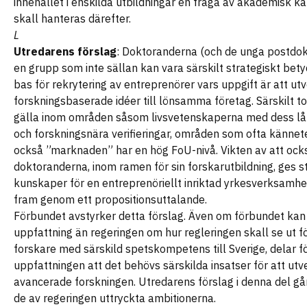
innehållet i enskilda utbildningar en fråga av akademisk k
skall hanteras därefter.
L
Utredarens förslag
: Doktoranderna (och de unga postdok
en grupp som inte sällan kan vara särskilt strategiskt bet
bas för rekrytering av entreprenörer vars uppgift är att ut
forskningsbaserade idéer till lönsamma företag. Särskilt t
gälla inom områden såsom livsvetenskaperna med dess lå
och forskningsnära verifieringar, områden som ofta kännet
också ”marknaden” har en hög FoU-nivå. Vikten av att ock
doktoranderna, inom ramen för sin forskarutbildning, ges 
kunskaper för en entreprenöriellt inriktad yrkesverksamhet
fram genom ett propositionsuttalande.
Förbundet avstyrker detta förslag. Även om förbundet kan
uppfattning än regeringen om hur regleringen skall se ut fö
forskare med särskild spetskompetens till Sverige, delar 
uppfattningen att det behövs särskilda insatser för att ut
avancerade forskningen. Utredarens förslag i denna del gå
de av regeringen uttryckta ambitionerna.