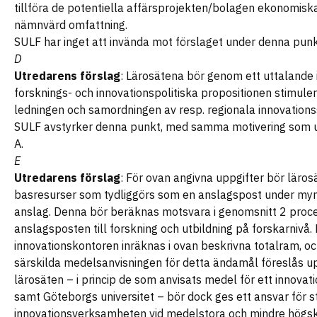
tillföra de potentiella affärsprojekten/bolagen ekonomisk
nämnvärd omfattning.
SULF har inget att invända mot förslaget under denna pun
D
Utredarens förslag
: Lärosätena bör genom ett uttalande 
forsknings- och innovationspolitiska propositionen stimulera
ledningen och samordningen av resp. regionala innovation
SULF avstyrker denna punkt, med samma motivering som 
A.
E
Utredarens förslag
: För ovan angivna uppgifter bör lärosä
basresurser som tydliggörs som en anslagspost under my
anslag. Denna bör beräknas motsvara i genomsnitt 2 proc
anslagsposten till forskning och utbildning på forskarnivå.
innovationskontoren inräknas i ovan beskrivna totalram, o
särskilda medelsanvisningen för detta ändamål föreslås u
lärosäten – i princip de som anvisats medel för ett innovat
samt Göteborgs universitet – bör dock ges ett ansvar för st
innovationsverksamheten vid medelstora och mindre högsk