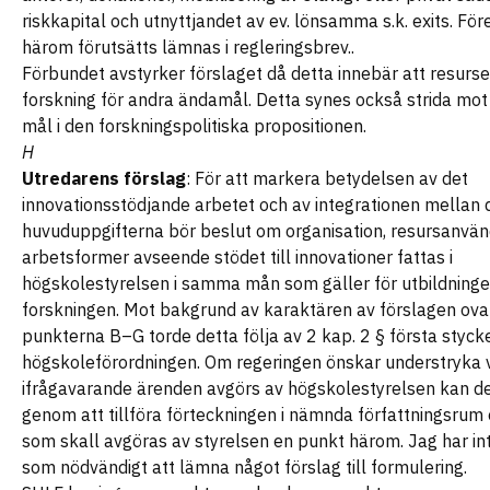
riskkapital och utnyttjandet av ev. lönsamma s.k. exits. Före
härom förutsätts lämnas i regleringsbrev..
Förbundet avstyrker förslaget då detta innebär att resurse
forskning för andra ändamål. Detta synes också strida mot
mål i den forskningspolitiska propositionen.
H
Utredarens förslag
: För att markera betydelsen av det
innovationsstödjande arbetet och av integrationen mellan 
huvuduppgifterna bör beslut om organisation, resursanvän
arbetsformer avseende stödet till innovationer fattas i
högskolestyrelsen i samma mån som gäller för utbildning
forskningen. Mot bakgrund av karaktären av förslagen ov
punkterna B–G torde detta följa av 2 kap. 2 § första styck
högskoleförordningen. Om regeringen önskar understryka v
ifrågavarande ärenden avgörs av högskolestyrelsen kan d
genom att tillföra förteckningen i nämnda författningsrum 
som skall avgöras av styrelsen en punkt härom. Jag har int
som nödvändigt att lämna något förslag till formulering.