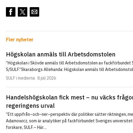
Fler nyheter
Högskolan anmäls till Arbetsdomstolen
”Högskolan i Skövde anmäls till Arbetsdomstolen av fackförbundet
S/SULF.”Skaraborgs Allehanda: Högskolan anmäls till Arbetsdomsto
SULF i medierna
8 juli 2026
Handelshögskolan fick mest – nu väcks frågo
regeringens urval
”Ett uppifrån–och–ner–perspektiv där politiker sätter riktningen, m
Adamowicz, som är analytiker på fackförbundet Sveriges universitet
forskare, SULF.– Här…