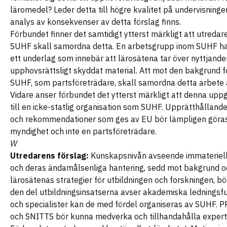
läromedel? Leder detta till högre kvalitet på undervisning
analys av konsekvenser av detta förslag finns.
Förbundet finner det samtidigt ytterst märkligt att utredare
SUHF skall samordna detta. En arbetsgrupp inom SUHF har
ett underlag som innebär att lärosätena tar över nyttjander
upphovsrättsligt skyddat material. Att mot den bakgrund f
SUHF, som partsföreträdare, skall samordna detta arbete 
Vidare anser förbundet det ytterst märkligt att denna uppg
till en icke-statlig organisation som SUHF. Upprätthålland
och rekommendationer som ges av EU bör lämpligen göras 
myndighet och inte en partsföreträdare.
W
Utredarens förslag:
Kunskapsnivån avseende immateriella
och deras ändamålsenliga hantering, sedd mot bakgrund o
lärosätenas strategier för utbildningen och forskningen, bör
den del utbildningsinsatserna avser akademiska ledningsf
och specialister kan de med fördel organiseras av SUHF. P
och SNITTS bör kunna medverka och tillhandahålla exper