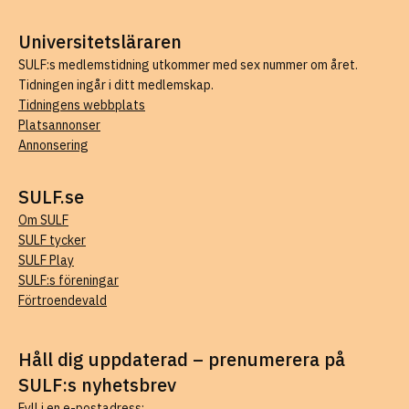
Universitetsläraren
SULF:s medlemstidning utkommer med sex nummer om året.
Tidningen ingår i ditt medlemskap.
Tidningens webbplats
Platsannonser
Annonsering
SULF.se
Om SULF
SULF tycker
SULF Play
SULF:s föreningar
Förtroendevald
Håll dig uppdaterad – prenumerera på
SULF:s nyhetsbrev
Fyll i en e-postadress: