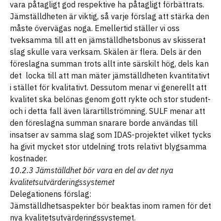
vara påtagligt god respektive ha påtagligt förbättrats.
Jämställdheten är viktig, så varje förslag att stärka den
måste övervägas noga. Emellertid ställer vi oss
tveksamma till att en jämställdhetsbonus av skisserat
slag skulle vara verksam. Skälen är flera. Dels är den
föreslagna summan trots allt inte särskilt hög, dels kan
det locka till att man mäter jämställdheten kvantitativt
i stället för kvalitativt. Dessutom menar vi generellt att
kvalitet ska belönas genom gott rykte och stor student-
och i detta fall även lärartillströmning. SULF menar att
den föreslagna summan snarare borde användas till
insatser av samma slag som IDAS-projektet vilket tycks
ha givit mycket stor utdelning trots relativt blygsamma
kostnader.
10.2.3 Jämställdhet bör vara en del av det nya
kvalitetsutvärderingssystemet
Delegationens förslag:
Jämställdhetsaspekter bör beaktas inom ramen för det
nya kvalitetsutvärderingssystemet.