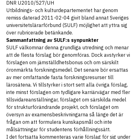
DNR U2010/527/UH
Utbildnings- och kulturdepartementet har genom
remiss daterad 2011-02-04 givit bland annat Sveriges
universitetslärarförbund (SULF) möjlighet att yttra sig
över rubricerade betänkande.
Sammanfattning av SULF:s synpunkter
SULF välkomnar denna grundliga utredning och menar
att de flesta förslag bör genomföras. Dock avstyrker vi
förslagen om jämställdhetsbonus och om särskilt
öronmärkta forskningsmedel. Det senare bör ersattas
av mer omfattande fasta forskningsresurser till
lärosätena. Vi tillstyrker i stort sett alla övriga förslag,
inte minst förslagen om tydligare karriärvägar med fler
tillsvidareanställningar, förslaget om särskilda medel
för strukturförändrande projekt, och förslaget om
översyn av examensbeskrivningarna så länge det är
frågan om att formulera kunskapsmål och inte
målsättningar för studentens förhållningssätt.
I det fortsatta kommenteras varje förslag för sig under