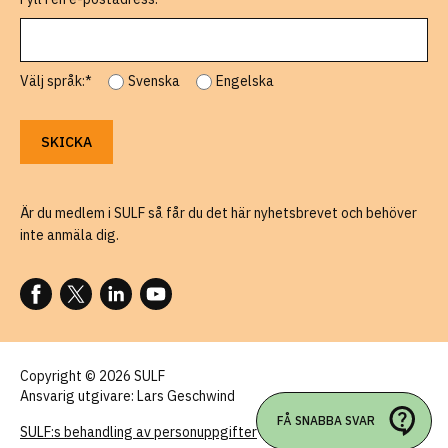
Välj språk:*
Svenska
Engelska
Är du medlem i SULF så får du det här nyhetsbrevet och behöver
inte anmäla dig.
FÖLJ OSS PÅ FACEBOOK
FÖLJ OSS PÅ X
FÖLJ OSS PÅ LINKEDIN
FÖLJ OSS PÅ YOUTUBE
Copyright © 2026 SULF
Ansvarig utgivare: Lars Geschwind
FÅ SNABBA SVAR
SULF:s behandling av personuppgifter