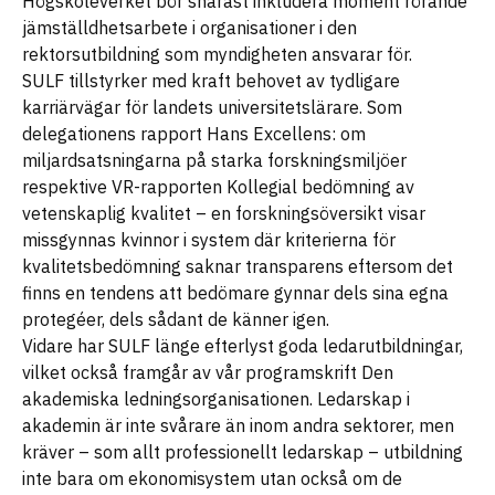
Högskoleverket bör snarast inkludera moment rörande
jämställdhetsarbete i organisationer i den
rektorsutbildning som myndigheten ansvarar för.
SULF tillstyrker med kraft behovet av tydligare
karriärvägar för landets universitetslärare. Som
delegationens rapport Hans Excellens: om
miljardsatsningarna på starka forskningsmiljöer
respektive VR-rapporten Kollegial bedömning av
vetenskaplig kvalitet – en forskningsöversikt visar
missgynnas kvinnor i system där kriterierna för
kvalitetsbedömning saknar transparens eftersom det
finns en tendens att bedömare gynnar dels sina egna
protegéer, dels sådant de känner igen.
Vidare har SULF länge efterlyst goda ledarutbildningar,
vilket också framgår av vår programskrift Den
akademiska ledningsorganisationen. Ledarskap i
akademin är inte svårare än inom andra sektorer, men
kräver – som allt professionellt ledarskap – utbildning
inte bara om ekonomisystem utan också om de