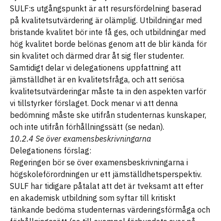
SULF:s utgångspunkt är att resursfördelning baserad
på kvalitetsutvärdering är olämplig. Utbildningar med
bristande kvalitet bör inte få ges, och utbildningar med
hög kvalitet borde belönas genom att de blir kända för
sin kvalitet och därmed drar åt sig fler studenter.
Samtidigt delar vi delegationens uppfattning att
jämställdhet är en kvalitetsfråga, och att seriösa
kvalitetsutvärderingar måste ta in den aspekten varför
vi tillstyrker förslaget. Dock menar vi att denna
bedömning måste ske utifrån studenternas kunskaper,
och inte utifrån förhållningssätt (se nedan).
10.2.4 Se över examensbeskrivningarna
Delegationens förslag:
Regeringen bör se över examensbeskrivningarna i
högskoleförordningen ur ett jämställdhetsperspektiv.
SULF har tidigare påtalat att det är tveksamt att efter
en akademisk utbildning som syftar till kritiskt
tänkande bedöma studenternas värderingsförmåga och