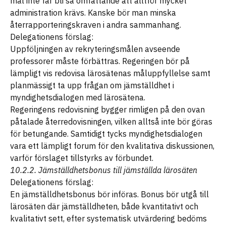
mål inte får bli så omfattande att alltför mycket
administration krävs. Kanske bör man minska
återrapporteringskraven i andra sammanhang.
Delegationens förslag:
Uppföljningen av rekryteringsmålen avseende
professorer måste förbättras. Regeringen bör på
lämpligt vis redovisa lärosätenas måluppfyllelse samt
planmässigt ta upp frågan om jämställdhet i
myndighetsdialogen med lärosätena.
Regeringens redovisning bygger rimligen på den ovan
påtalade återredovisningen, vilken alltså inte bör göras
för betungande. Samtidigt tycks myndighetsdialogen
vara ett lämpligt forum för den kvalitativa diskussionen,
varför förslaget tillstyrks av förbundet.
10.2.2. Jämställdhetsbonus till jämställda lärosäten
Delegationens förslag:
En jämställdhetsbonus bör införas. Bonus bör utgå till
lärosäten där jämställdheten, både kvantitativt och
kvalitativt sett, efter systematisk utvärdering bedöms