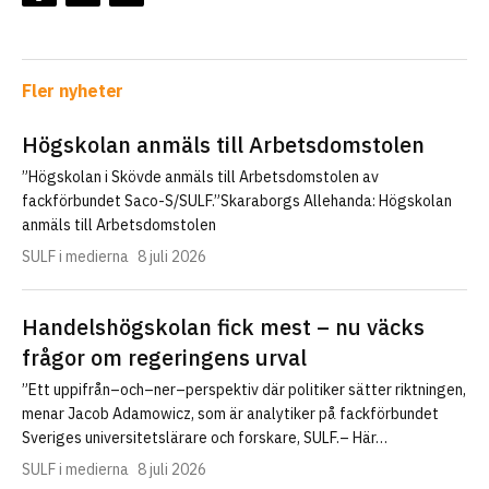
Fler nyheter
Högskolan anmäls till Arbetsdomstolen
”Högskolan i Skövde anmäls till Arbetsdomstolen av
fackförbundet Saco-S/SULF.”Skaraborgs Allehanda: Högskolan
anmäls till Arbetsdomstolen
SULF i medierna
8 juli 2026
Handelshögskolan fick mest – nu väcks
frågor om regeringens urval
”Ett uppifrån–och–ner–perspektiv där politiker sätter riktningen,
menar Jacob Adamowicz, som är analytiker på fackförbundet
Sveriges universitetslärare och forskare, SULF.– Här…
SULF i medierna
8 juli 2026