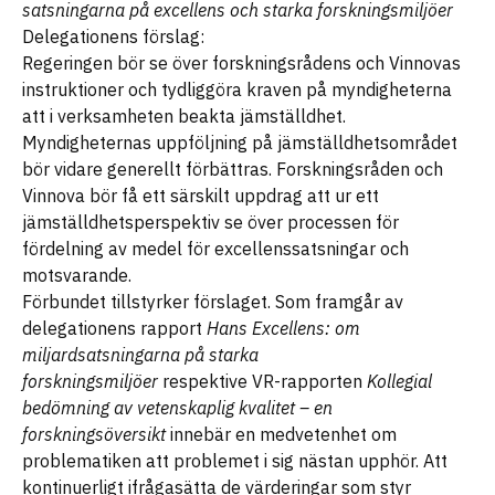
satsningarna på excellens och starka forskningsmiljöer
Delegationens förslag:
Regeringen bör se över forskningsrådens och Vinnovas
instruktioner och tydliggöra kraven på myndigheterna
att i verksamheten beakta jämställdhet.
Myndigheternas uppföljning på jämställdhetsområdet
bör vidare generellt förbättras. Forskningsråden och
Vinnova bör få ett särskilt uppdrag att ur ett
jämställdhetsperspektiv se över processen för
fördelning av medel för excellenssatsningar och
motsvarande.
Förbundet tillstyrker förslaget. Som framgår av
delegationens rapport
Hans Excellens: om
miljardsatsningarna på starka
forskningsmiljöer
respektive VR-rapporten
Kollegial
bedömning av vetenskaplig kvalitet – en
forskningsöversikt
innebär en medvetenhet om
problematiken att problemet i sig nästan upphör. Att
kontinuerligt ifrågasätta de värderingar som styr