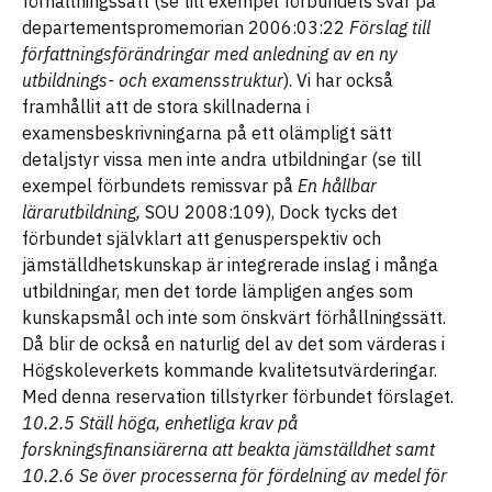
förhållningssätt (se till exempel förbundets svar på
departementspromemorian 2006:03:22
Förslag till
författningsförändringar med anledning av en ny
utbildnings- och examensstruktur
). Vi har också
framhållit att de stora skillnaderna i
examensbeskrivningarna på ett olämpligt sätt
detaljstyr vissa men inte andra utbildningar (se till
exempel förbundets remissvar på
En hållbar
lärarutbildning,
SOU 2008:109), Dock tycks det
förbundet självklart att genusperspektiv och
jämställdhetskunskap är integrerade inslag i många
utbildningar, men det torde lämpligen anges som
kunskapsmål och inte som önskvärt förhållningssätt.
Då blir de också en naturlig del av det som värderas i
Högskoleverkets kommande kvalitetsutvärderingar.
Med denna reservation tillstyrker förbundet förslaget.
10.2.5 Ställ höga, enhetliga krav på
forskningsfinansiärerna att beakta jämställdhet samt
10.2.6 Se över processerna för fördelning av medel för