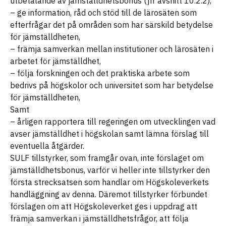
utbetalande av jämställdhetsbonus (jfr avsnitt 10.2.2),
– ge information, råd och stöd till de lärosäten som
efterfrågar det på områden som har särskild betydelse
för jämställdheten,
– främja samverkan mellan institutioner och lärosäten i
arbetet för jämställdhet,
– följa forskningen och det praktiska arbete som
bedrivs på högskolor och universitet som har betydelse
för jämställdheten,
Samt
– årligen rapportera till regeringen om utvecklingen vad
avser jämställdhet i högskolan samt lämna förslag till
eventuella åtgärder.
SULF tillstyrker, som framgår ovan, inte förslaget om
jämställdhetsbonus, varför vi heller inte tillstyrker den
första strecksatsen som handlar om Högskoleverkets
handläggning av denna. Däremot tillstyrker förbundet
förslagen om att Högskoleverket ges i uppdrag att
främja samverkan i jämställdhetsfrågor, att följa