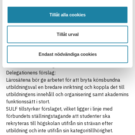
detta forskningsområde. I stället bör lärosätenas fasta
forskningsanslag utökas, och lärosätena bör ges större
incitament att utnyttja den egna forskningen som ett
Tillåt alla cookies
verktyg i verksamhetsutvecklingen.
Förslaget att ge särskilda bidrag till långsiktiga
Tillåt urval
strukturförändrande projekt är av annan karaktär och
tillstyrks av förbundet inte minst därför att arbete av
detta slag inte ryms inom nuvarande lärosätesbudgetar.
Endast nödvändiga cookies
10.4.1 Behov av nya bredare arbetssätt för att bryta
könsbundna utbildningsval
Delegationens förslag:
Lärosätena bör ge arbetet för att bryta könsbundna
utbildningsval en bredare inriktning och koppla det till
utbildningens innehåll och organisering samt akademins
funktionssätt i stort.
SULF tillstyrker förslaget, vilket ligger i linje med
förbundets ställningstagande att studenter ska
rekryteras till högskolan utifrån sin strävan efter
utbildning och inte utifrån sin kategoritillhörighet.