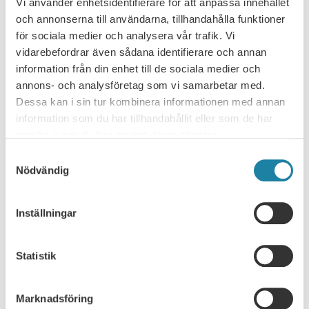
Vi använder enhetsidentifierare för att anpassa innehållet
och annonserna till användarna, tillhandahålla funktioner
för sociala medier och analysera vår trafik. Vi
vidarebefordrar även sådana identifierare och annan
information från din enhet till de sociala medier och
annons- och analysföretag som vi samarbetar med.
NYHETSARKIV
Dessa kan i sin tur kombinera informationen med annan
information som du har tillhandahållit eller som de har
Ledare i Universitetsläraren
samlat in när du har använt deras tjänster.
Samtyckesval
Nyhet
Nödvändig
Pressmeddelande
Inställningar
Rapport
Statistik
Remissvar
Marknadsföring
Skrift