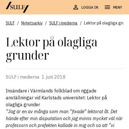
LOGGA IN
MENY
SULF
/
Nyhetsarkiv
/
SULF i medierna
/
Lektor på olagliga grund
Lektor på olagliga
grunder
SULF i medierna
1 juni 2018
Insändare i Värmlands folkblad om riggade
anställningar vid Karlstads universitet: Lektor på
olagliga grunder
”Jag är en av många som man ”fixade” lektorat åt. Det
hände efter min disputation och jag minns mycket väl när
professorn och prefekten kallade in mig och sa att ”vi