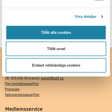
SULF i medierna
Visa detaljer
Webbsändning
Tillåt alla cookies
Tillåt urval
Kontakta oss
Endast nödvändiga cookies
SULF, Sveriges universitetslärare och forskare
Ferkens gränd 4, 111 30 Stockholm
08-505 836 00 (växel),
kansli@sulf.se
Fler kontaktuppgifter
Pressrum
Faktureringsuppgifter
Medlemsservice