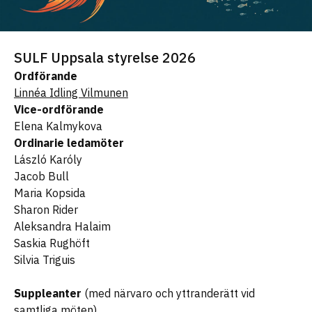
SULF Uppsala styrelse 2026
Ordförande
Linnéa Idling Vilmunen
Vice-ordförande
Elena Kalmykova
Ordinarie ledamöter
László Karóly
Jacob Bull
Maria Kopsida
Sharon Rider
Aleksandra Halaim
Saskia Rughöft
Silvia Triguis
Suppleanter
(med närvaro och yttranderätt vid
samtliga möten)