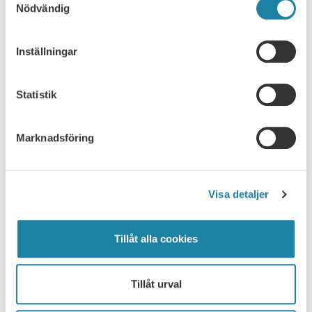
Nödvändig
Inställningar
SULF/UPPSALA
Statistik
News/Nyheter
Reports/rapporter
Marknadsföring
Lokala avtal
Visa detaljer
About us/Om oss
Board/styrelse
Tillåt alla cookies
Bylaws/Stadgar
Tillåt urval
Annual meeting documentation/