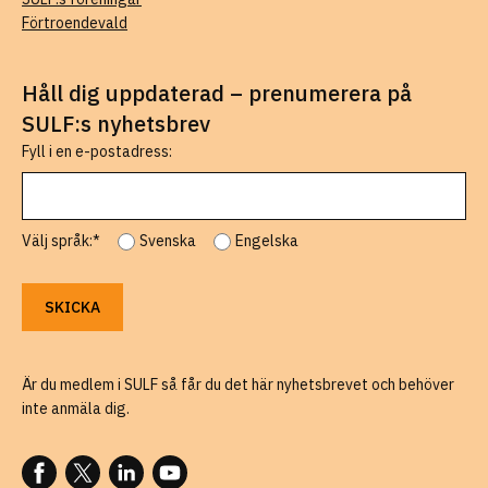
Förtroendevald
Håll dig uppdaterad – prenumerera på
SULF:s nyhetsbrev
Fyll i en e-postadress:
Välj språk:*
Svenska
Engelska
Är du medlem i SULF så får du det här nyhetsbrevet och behöver
inte anmäla dig.
FÖLJ OSS PÅ FACEBOOK
FÖLJ OSS PÅ X
FÖLJ OSS PÅ LINKEDIN
FÖLJ OSS PÅ YOUTUBE