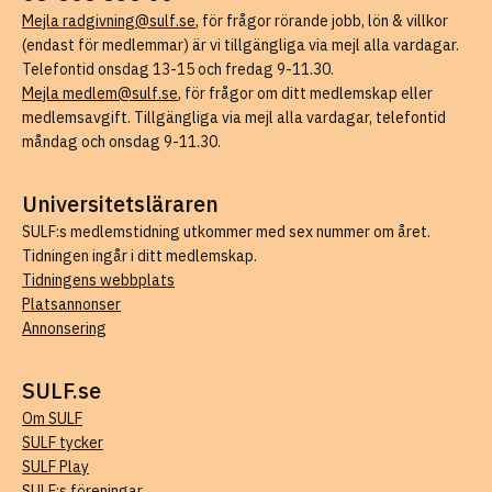
Mejla radgivning@sulf.se
, för frågor rörande jobb, lön & villkor
(endast för medlemmar) är vi tillgängliga via mejl alla vardagar.
Telefontid onsdag 13-15 och fredag 9-11.30.
Mejla medlem@sulf.se
, för frågor om ditt medlemskap eller
medlemsavgift. Tillgängliga via mejl alla vardagar, telefontid
måndag och onsdag 9-11.30.
Universitetsläraren
SULF:s medlemstidning utkommer med sex nummer om året.
Tidningen ingår i ditt medlemskap.
Tidningens webbplats
Platsannonser
Annonsering
SULF.se
Om SULF
SULF tycker
SULF Play
SULF:s föreningar