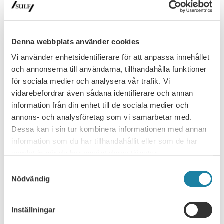
organisationsform
Spelar lärosätenas organisationsform någon roll för den
akademiska friheten eller är det det en underordnad fråga? Det
Denna webbplats använder cookies
var ämnet för…
Nyhet
30 juni 2026
Vi använder enhetsidentifierare för att anpassa innehållet
och annonserna till användarna, tillhandahålla funktioner
för sociala medier och analysera vår trafik. Vi
vidarebefordrar även sådana identifierare och annan
information från din enhet till de sociala medier och
annons- och analysföretag som vi samarbetar med.
Dessa kan i sin tur kombinera informationen med annan
information som du har tillhandahållit eller som de har
samlat in när du har använt deras tjänster.
Samtyckesval
Nödvändig
NYHETSARKIV
Ledare i Universitetsläraren
Inställningar