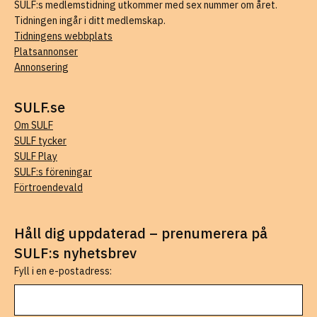
SULF:s medlemstidning utkommer med sex nummer om året.
Tidningen ingår i ditt medlemskap.
Tidningens webbplats
Platsannonser
Annonsering
SULF.se
Om SULF
SULF tycker
SULF Play
SULF:s föreningar
Förtroendevald
Håll dig uppdaterad – prenumerera på
SULF:s nyhetsbrev
Fyll i en e-postadress: