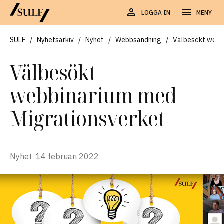
LOGGA IN
MENY
SULF
/
Nyhetsarkiv
/
Nyhet
/
Webbsändning
/
Välbesökt webb
Välbesökt
webbinarium med
Migrationsverket
Nyhet
14 februari 2022