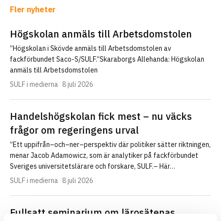
Fler nyheter
Högskolan anmäls till Arbetsdomstolen
”Högskolan i Skövde anmäls till Arbetsdomstolen av
fackförbundet Saco-S/SULF.”Skaraborgs Allehanda: Högskolan
anmäls till Arbetsdomstolen
SULF i medierna
8 juli 2026
Handelshögskolan fick mest – nu väcks
frågor om regeringens urval
”Ett uppifrån–och–ner–perspektiv där politiker sätter riktningen,
menar Jacob Adamowicz, som är analytiker på fackförbundet
Sveriges universitetslärare och forskare, SULF.– Här…
SULF i medierna
8 juli 2026
Fullsatt seminarium om lärosätenas