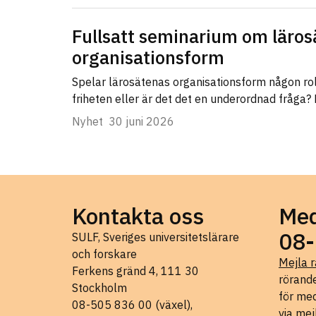
Fullsatt seminarium om läros
organisationsform
Spelar lärosätenas organisationsform någon ro
friheten eller är det det en underordnad fråga?
Nyhet
30 juni 2026
Kontakta oss
Med
08-
SULF, Sveriges universitetslärare
och forskare
Mejla r
Ferkens gränd 4, 111 30
rörande
Stockholm
för med
08-505 836 00 (växel),
via mej