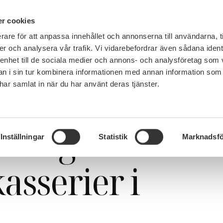
IN ENGLISH
r cookies
rare för att anpassa innehållet och annonserna till användarna, t
LEMSKAP
JOBB, LÖN OCH VILLKOR
SULF TYCKER
FRÅG
er och analysera vår trafik. Vi vidarebefordrar även sådana ident
 enhet till de sociala medier och annons- och analysföretag som 
 i sin tur kombinera informationen med annan information som
e har samlat in när du har använt deras tjänster.
: Vanligt med hot och trakasserier i akademin
Vanligt med
Inställningar
Statistik
Marknadsfö
asserier i