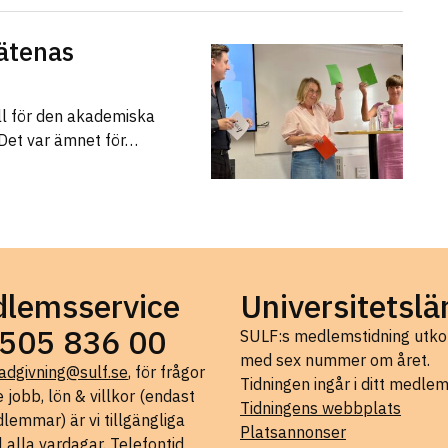
ätenas
ll för den akademiska
 Det var ämnet för…
lemsservice
Universitetslä
505 836 00
SULF:s medlemstidning ut
med sex nummer om året.
adgivning@sulf.se
, för frågor
Tidningen ingår i ditt medle
 jobb, lön & villkor (endast
Tidningens webbplats
lemmar) är vi tillgängliga
Platsannonser
l alla vardagar. Telefontid