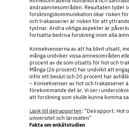
Ämnesområdena humaniora och samhällsve
andraämnesområden. Resultaten tyder ocks
forskningskommunikation ökar risken för a
och trakasserier är risken för att yttrand
tystnar. Andra viktiga aspekter är påver
fortsätta bedriva forskning inom alla ämn
Konsekvenserna av att ha blivit utsatt, men
många undviker vissa ämnesområden eller 
procent av de som utsatts för hot och tr
Många (26 procent) har undvikit att engag
inför ett beslut och 20 procent har avhålli
– Konsekvenser av hot och trakasserier är 
förekommande det är. Vi ser i undersökni
att forskning som skulle kunna komma samh
Länk till delrapporten
: ”Delrapport: Hot 
universitet och lärosäten”
Fakta om enkätstudien