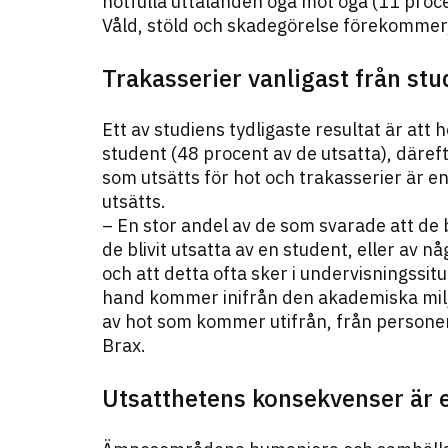
hotfulla uttalanden öga mot öga (11 proce
Våld, stöld och skadegörelse förekommer,
Trakasserier vanligast från stu
Ett av studiens tydligaste resultat är att
student (48 procent av de utsatta), däreft
som utsätts för hot och trakasserier är e
utsätts.
– En stor andel av de som svarade att de b
de blivit utsatta av en student, eller av n
och att detta ofta sker i undervisningssitu
hand kommer inifrån den akademiska miljö
av hot som kommer utifrån, från personer 
Brax.
Utsatthetens konsekvenser är et