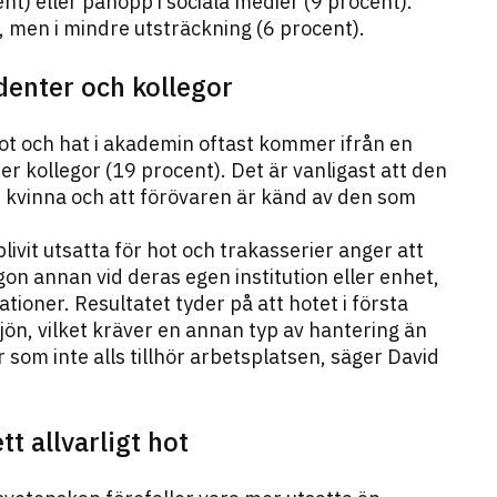
nt) eller påhopp i sociala medier (9 procent).
 men i mindre utsträckning (6 procent).
denter och kollegor
 hot och hat i akademin oftast kommer ifrån en
er kollegor (19 procent). Det är vanligast att den
n kvinna och att förövaren är känd av den som
livit utsatta för hot och trakasserier anger att
ågon annan vid deras egen institution eller enhet,
ationer. Resultatet tyder på att hotet i första
n, vilket kräver en annan typ av hantering än
som inte alls tillhör arbetsplatsen, säger David
t allvarligt hot