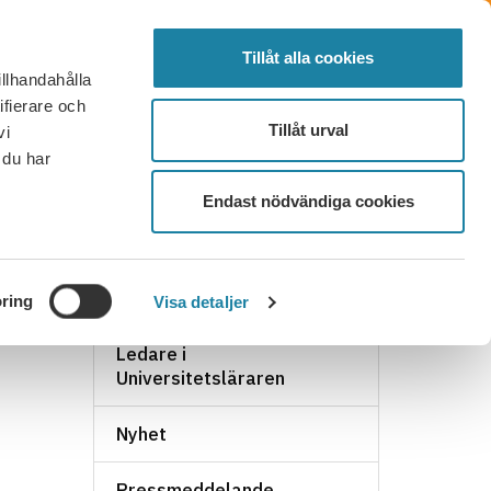
SÖK
FÖRTROENDEVALD
LOGGA IN
MENY
Tillåt alla cookies
illhandahålla
OR OCH SVAR
KONTAKT
BLI MEDLEM
ifierare och
Tillåt urval
vi
 du har
Endast nödvändiga cookies
NYHETSARKIV
ring
Visa detaljer
Ledare i
Universitetsläraren
Nyhet
Pressmeddelande