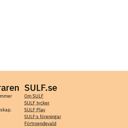
raren
SULF.se
kommer
Om SULF
SULF tycker
mskap.
SULF Play
SULF:s föreningar
Förtroendevald