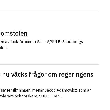
sdomstolen
len av fackförbundet Saco-S/SULF.”Skaraborgs
olen
 nu väcks frågor om regeringens
r sätter riktningen, menar Jacob Adamowicz, som är
etslärare och forskare, SULF.– Här…