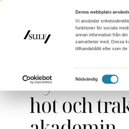
Denna webbplats använde
Vi använder enhetsidentifie
MED
funktioner för sociala medi
annan information från din
samarbetar med. Dessa kan
tillhandahållit eller som d
SULF
/
Nyhetsarkiv
/
Nyhet
/
Rapport
/
Ny studie
Ny studie: 
Samtyckesval
Nödvändig
hot och trak
akademin