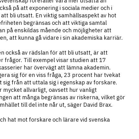
tenskap förefaller vara mer utsatta än
å på att exponering i sociala medier och i
tt bli utsatt. En viktig samhällsaspekt av hot
efriheten begränsas och att viktiga samtal
kan på enskildas mående och möjligheter att
en, att kunna gå vidare i sin akademiska karriär.
 också av rädslan för att bli utsatt, är att
frågor. Till exempel visar studien att 17
akasserier har övervägt att lämna akademin.
era sig för en viss fråga, 23 procent har tvekat
t sig från att uttala sig i egenskap av forskare.
mycket allvarligt, oavsett hur vanligt
ngen att många begränsas av riskerna, vilket gör
ället till del inte når ut, säger David Brax.
och hat mot forskare och lärare vid svenska