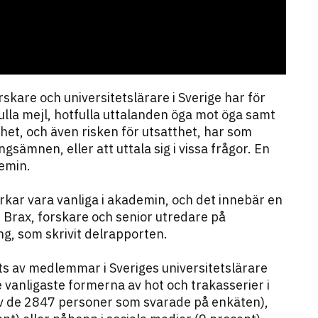
kare och universitetslärare i Sverige har för
fulla mejl, hotfulla uttalanden öga mot öga samt
thet, och även risken för utsatthet, har som
sämnen, eller att uttala sig i vissa frågor. En
demin.
rkar vara vanliga i akademin, och det innebär en
 Brax, forskare och senior utredare på
ng, som skrivit delrapporten.
ts av medlemmar i Sveriges universitetslärare
e vanligaste formerna av hot och trakasserier i
av de 2847 personer som svarade på enkäten),