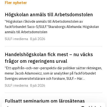
Fler nyheter
Högskolan anmäls till Arbetsdomstolen
”Högskolan i Skövde anmäls till Arbetsdomstolen av
fackförbundet Saco-S/SULF.”Skaraborgs Allehanda: Högskolan
anmäls till Arbetsdomstolen
SULF i medierna
8 juli 2026
Handelshögskolan fick mest – nu väcks
frågor om regeringens urval
”Ett uppifrån–och–ner–perspektiv där politiker sätter riktningen,
menar Jacob Adamowicz, som är analytiker på fackförbundet
Sveriges universitetslärare och forskare, SULF.– Här…
SULF i medierna
8 juli 2026
Fullsatt seminarium om lärosätenas