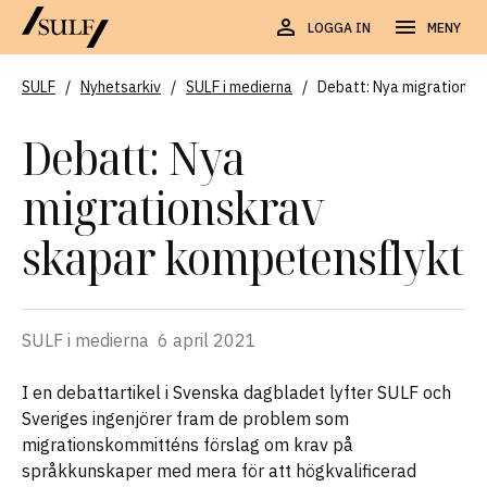
LOGGA IN
MENY
SULF
/
Nyhetsarkiv
/
SULF i medierna
/
Debatt: Nya migrationsk
Debatt: Nya
migrationskrav
skapar kompetensflykt
SULF i medierna
6 april 2021
I en debattartikel i Svenska dagbladet lyfter SULF och
Sveriges ingenjörer fram de problem som
migrationskommitténs förslag om krav på
språkkunskaper med mera för att högkvalificerad