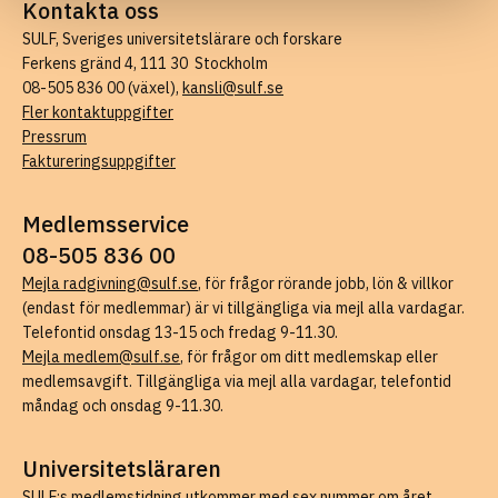
Kontakta oss
SULF, Sveriges universitetslärare och forskare
Ferkens gränd 4, 111 30 Stockholm
08-505 836 00 (växel),
kansli@sulf.se
Fler kontaktuppgifter
Pressrum
Faktureringsuppgifter
Medlemsservice
08-505 836 00
Mejla radgivning@sulf.se
, för frågor rörande jobb, lön & villkor
(endast för medlemmar) är vi tillgängliga via mejl alla vardagar.
Telefontid onsdag 13-15 och fredag 9-11.30.
Mejla medlem@sulf.se
, för frågor om ditt medlemskap eller
medlemsavgift. Tillgängliga via mejl alla vardagar, telefontid
måndag och onsdag 9-11.30.
Universitetsläraren
SULF:s medlemstidning utkommer med sex nummer om året.