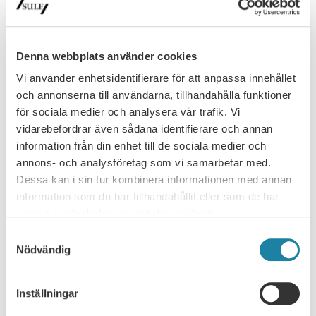
organisationsform
Spelar lärosätenas organisationsform någon roll för den
akademiska friheten eller är det det en underordnad fråga? Det
var ämnet för…
Denna webbplats använder cookies
Nyhet
30 juni 2026
Vi använder enhetsidentifierare för att anpassa innehållet
och annonserna till användarna, tillhandahålla funktioner
för sociala medier och analysera vår trafik. Vi
vidarebefordrar även sådana identifierare och annan
information från din enhet till de sociala medier och
annons- och analysföretag som vi samarbetar med.
Dessa kan i sin tur kombinera informationen med annan
information som du har tillhandahållit eller som de har
samlat in när du har använt deras tjänster.
Samtyckesval
NYHETSARKIV
Nödvändig
Ledare i Universitetsläraren
Inställningar