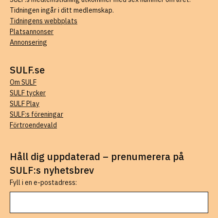
Tidningen ingår i ditt medlemskap.
Tidningens webbplats
Platsannonser
Annonsering
SULF.se
Om SULF
SULF tycker
SULF Play
SULF:s föreningar
Förtroendevald
Håll dig uppdaterad – prenumerera på
SULF:s nyhetsbrev
Fyll i en e-postadress: