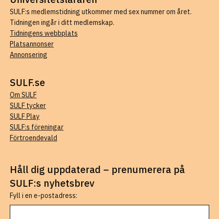
SULF:s medlemstidning utkommer med sex nummer om året.
Tidningen ingår i ditt medlemskap.
Tidningens webbplats
Platsannonser
Annonsering
SULF.se
Om SULF
SULF tycker
SULF Play
SULF:s föreningar
Förtroendevald
Håll dig uppdaterad – prenumerera på
SULF:s nyhetsbrev
Fyll i en e-postadress: