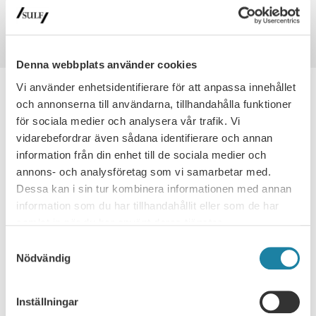
Nominering
Sofia Alsing är en fantastisk lärare. Att lära ut och
inspirera är en konst.
Denna webbplats använder cookies
Vi använder enhetsidentifierare för att anpassa innehållet
och annonserna till användarna, tillhandahålla funktioner
för sociala medier och analysera vår trafik. Vi
SULF:S HÖGSKOLEHJÄLTAR
vidarebefordrar även sådana identifierare och annan
information från din enhet till de sociala medier och
Andreas Ryve Lund
annons- och analysföretag som vi samarbetar med.
Dessa kan i sin tur kombinera informationen med annan
Anna-Karin Enhol Näslund
information som du har tillhandahållit eller som de har
samlat in när du har använt deras tjänster.
Iñaki Rodriguez Longarela
Samtyckesval
Nödvändig
Åsa Burman
Anna Asratian
Inställningar