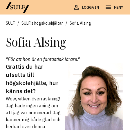
LOGGA IN
MENY
SULF
/
SULF:s högskolehjältar
/
Sofia Alsing
Sofia Alsing
"För att hon är en fantastisk lärare."
Grattis du har
utsetts till
högskolehjälte, hur
känns det?
Wow, vilken överraskning!
Jag hade ingen aning om
att jag var nominerad. Jag
känner mig både glad och
hedrad över denna