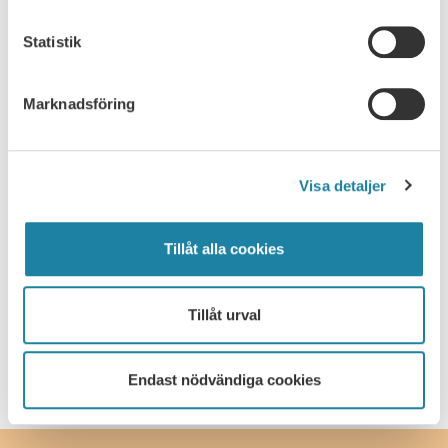
Helena Eklund Snäll
Statistik
Henning Johansson
Marknadsföring
Lisa Salmonsson
Olle Bälter
Visa detaljer
Peter Nyström
Tillåt alla cookies
Sanne Toivainen Eloff
Tillåt urval
Sofia Alsing
Endast nödvändiga cookies