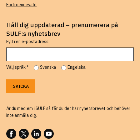
Förtroendevald
Håll dig uppdaterad – prenumerera på
SULF:s nyhetsbrev
Fyll i en e-postadress:
Välj språk:*
Svenska
Engelska
Är du medlem i SULF så får du det här nyhetsbrevet och behöver
inte anmäla dig.
FÖLJ OSS PÅ FACEBOOK
FÖLJ OSS PÅ X
FÖLJ OSS PÅ LINKEDIN
FÖLJ OSS PÅ YOUTUBE