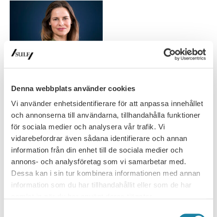
Denna webbplats använder cookies
Regeringens satsningar på högre
utbildning inte tillräckliga
Vi använder enhetsidentifierare för att anpassa innehållet
och annonserna till användarna, tillhandahålla funktioner
Ny statistik om urholkningen – uppföljning av första året med
för sociala medier och analysera vår trafik. Vi
regeringens särskilda satsningar på högre utbildning. Den nya
vidarebefordrar även sådana identifierare och annan
statistiken visar…
information från din enhet till de sociala medier och
Nyhet
17 september 2025
annons- och analysföretag som vi samarbetar med.
Dessa kan i sin tur kombinera informationen med annan
information som du har tillhandahållit eller som de har
samlat in när du har använt deras tjänster.
Samtyckesval