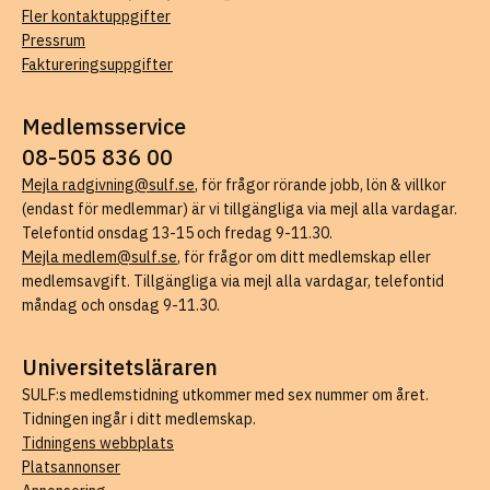
Fler kontaktuppgifter
Pressrum
Faktureringsuppgifter
Medlemsservice
08-505 836 00
Mejla radgivning@sulf.se
, för frågor rörande jobb, lön & villkor
(endast för medlemmar) är vi tillgängliga via mejl alla vardagar.
Telefontid onsdag 13-15 och fredag 9-11.30.
Mejla medlem@sulf.se
, för frågor om ditt medlemskap eller
medlemsavgift. Tillgängliga via mejl alla vardagar, telefontid
måndag och onsdag 9-11.30.
Universitetsläraren
SULF:s medlemstidning utkommer med sex nummer om året.
Tidningen ingår i ditt medlemskap.
Tidningens webbplats
Platsannonser