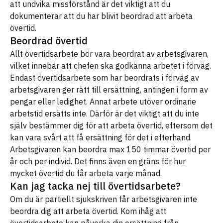
att undvika missförstånd är det viktigt att du
dokumenterar att du har blivit beordrad att arbeta
övertid.
Beordrad övertid
Allt övertidsarbete bör vara beordrat av arbetsgivaren,
vilket innebär att chefen ska godkänna arbetet i förväg.
Endast övertidsarbete som har beordrats i förväg av
arbetsgivaren ger rätt till ersättning, antingen i form av
pengar eller ledighet. Annat arbete utöver ordinarie
arbetstid ersätts inte. Därför är det viktigt att du inte
själv bestämmer dig för att arbeta övertid, eftersom det
kan vara svårt att få ersättning för det i efterhand.
Arbetsgivaren kan beordra max 150 timmar övertid per
år och per individ. Det finns även en gräns för hur
mycket övertid du får arbeta varje månad.
Kan jag tacka nej till övertidsarbete?
Om du är partiellt sjukskriven får arbetsgivaren inte
beordra dig att arbeta övertid. Kom ihåg att