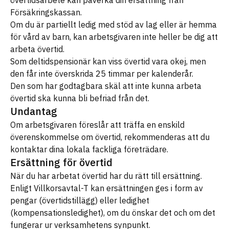
övertidsarbete kan påverka din ersättning från
Försäkringskassan.
Om du är partiellt ledig med stöd av lag eller är hemma
för vård av barn, kan arbetsgivaren inte heller be dig att
arbeta övertid.
Som deltidspensionär kan viss övertid vara okej, men
den får inte överskrida 25 timmar per kalenderår.
Den som har godtagbara skäl att inte kunna arbeta
övertid ska kunna bli befriad från det.
Undantag
Om arbetsgivaren föreslår att träffa en enskild
överenskommelse om övertid, rekommenderas att du
kontaktar dina lokala fackliga företrädare.
Ersättning för övertid
När du har arbetat övertid har du rätt till ersättning.
Enligt Villkorsavtal-T kan ersättningen ges i form av
pengar (övertidstillägg) eller ledighet
(kompensationsledighet), om du önskar det och om det
fungerar ur verksamhetens synpunkt.