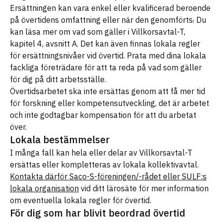
Ersättningen kan vara enkel eller kvalificerad beroende
på övertidens omfattning eller när den genomförts
.
Du
kan läsa mer om vad som gäller i Villkorsavtal-T,
kapitel 4, avsnitt A. Det kan även finnas lokala regler
för ersättningsnivåer vid övertid. Prata med dina lokala
fackliga företrädare för att ta reda på vad som gäller
för dig på ditt arbetsställe.
Övertidsarbetet ska inte ersättas genom att få mer tid
för forskning eller kompetensutveckling, det är arbetet
och inte godtagbar kompensation för att du arbetat
över.
Lokala bestämmelser
I många fall kan hela eller delar av Villkorsavtal-T
ersättas eller kompletteras av lokala kollektivavtal.
Kontakta därför Saco-S-föreningen/-rådet eller SULF:s
lokala organisation
vid ditt lärosäte för mer information
om eventuella lokala regler för övertid.
För dig som har blivit beordrad övertid