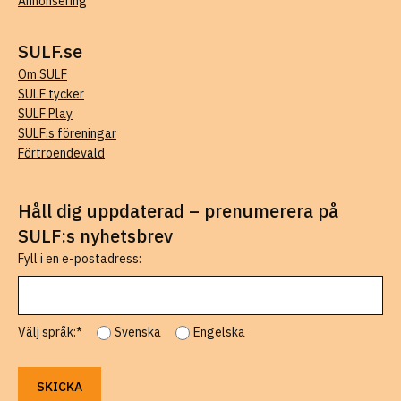
Annonsering
SULF.se
Om SULF
SULF tycker
SULF Play
SULF:s föreningar
Förtroendevald
Håll dig uppdaterad – prenumerera på
SULF:s nyhetsbrev
Fyll i en e-postadress:
Välj språk:*
Svenska
Engelska