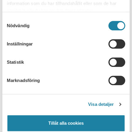
för hög och du inte hinner med måste du meddela detta
information som du har tillhandahållit eller som de har
så att du inte själv fattar ett beslut att du arbetar
samlat in när du har använt deras tjänster.
övertid. För hög arbetsbelastning är ett
Samtyckesval
arbetsmiljöproblem och ska hanteras därefter.
Nödvändig
Senast uppdaterad
: 1 juli 2026
Inställningar
Statistik
Marknadsföring
Visa detaljer
Tillåt alla cookies