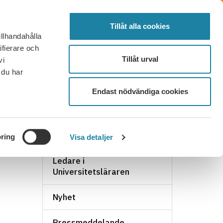
SÖK
FÖRTROENDEVALD
LOGGA IN
MENY
Tillåt alla cookies
illhandahålla
OR OCH SVAR
KONTAKT
BLI MEDLEM
ifierare och
Tillåt urval
vi
 du har
Endast nödvändiga cookies
NYHETSARKIV
ring
Visa detaljer
Ledare i
Universitetsläraren
Nyhet
Pressmeddelande