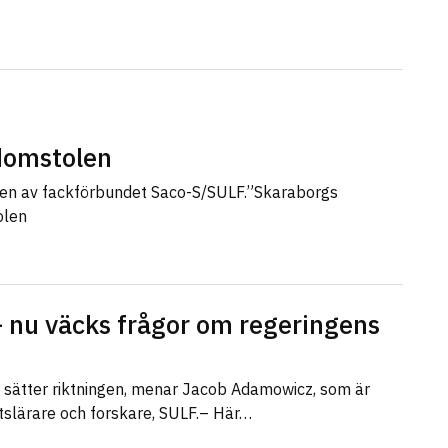
sdomstolen
len av fackförbundet Saco-S/SULF.”Skaraborgs
olen
 nu väcks frågor om regeringens
r sätter riktningen, menar Jacob Adamowicz, som är
etslärare och forskare, SULF.– Här…