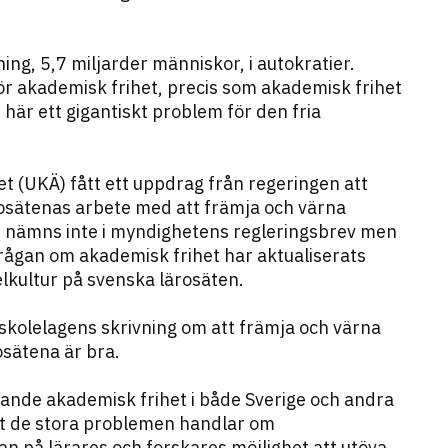
ing, 5,7 miljarder människor, i autokratier.
ör akademisk frihet, precis som akademisk frihet
 här ett gigantiskt problem för den fria
et (UKÄ) fått ett uppdrag från regeringen att
osätenas arbete med att främja och värna
r nämns inte i myndighetens regleringsbrev men
rågan om akademisk frihet har aktualiserats
kultur på svenska lärosäten.
gskole­lagens skrivning om att främja och värna
osätena är bra.
ande akademisk frihet i både Sverige och andra
 att de stora problemen handlar om
n på lärares och forskares möjlighet att utöva