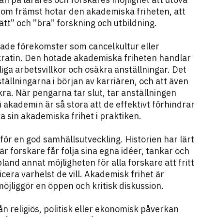
 som främst hotar den akademiska friheten, att
ätt” och ”bra” forskning och utbildning.
sade förekomster som cancelkultur eller
ratin. Den hotade akademiska friheten handlar
ga arbetsvillkor och osäkra anställningar. Det
ällningarna i början av karriären, och att även
äkra. När pengarna tar slut, tar anställningen
 akademin är så stora att de effektivt förhindrar
a sin akademiska frihet i praktiken.
för en god samhällsutveckling. Historien har lärt
 forskare får följa sina egna idéer, tankar och
land annat möjligheten för alla forskare att fritt
era varhelst de vill. Akademisk frihet är
jliggör en öppen och kritisk diskussion.
n religiös, politisk eller ekonomisk påverkan