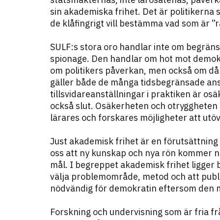
sin akademiska frihet. Det är politikerna
de klåfingrigt vill bestämma vad som är ”r
SULF:s stora oro handlar inte om begrän
spionage. Den handlar om hot mot demok
om politikers påverkan, men också om dåli
gäller både de många tidsbegränsade anst
tillsvidare­anställningar i praktiken är os
också slut. Osäkerheten och otryggheten i
lärares och forskares möjligheter att utöv
Just akademisk frihet är en förutsättning 
oss att ny kunskap och nya rön kommer när
mål. I begreppet akademisk frihet ligger b
välja problemområde, metod och att public
nödvändig för demokratin eftersom den mö
Forskning och undervisning som är fria frå