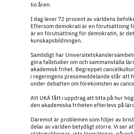
tio åren.
I dag lever 72 procent av världens befolkn
Eftersom demokrati är en förutsättning f
är en förutsättning för demokratin, är det
kunskapsbildningen.
Samtidigt har Universitets­kanslers­ämbet
göra fallstudier om och sammanställa lär
akademisk frihet. Begreppet cancelkultu
i regeringens pressmeddelande står att f
under debatten om förekomsten av cancel
Att UKÄ fått i uppdrag att titta på hur hö
den akademiska friheten efterlevs på lär
Däremot är problemen som följer av brist
delar av världen betydligt större. Vi ser
statsmakternas, inte lärosätenas, påverka