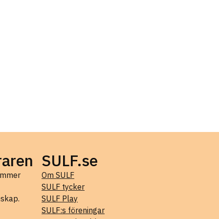
raren
SULF.se
kommer
Om SULF
SULF tycker
mskap.
SULF Play
SULF:s föreningar