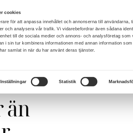
IN ENGLISH
r cookies
rare för att anpassa innehållet och annonserna till användarna, t
LEMSKAP
JOBB, LÖN OCH VILLKOR
SULF TYCKER
FRÅG
er och analysera vår trafik. Vi vidarebefordrar även sådana ident
 enhet till de sociala medier och annons- och analysföretag som 
 i sin tur kombinera informationen med annan information som
e har samlat in när du har använt deras tjänster.
Nyhet
/
Akademisk frihet är så mycket mer än cancelkultur
rihet är så
Inställningar
Statistik
Marknadsfö
 än
ur