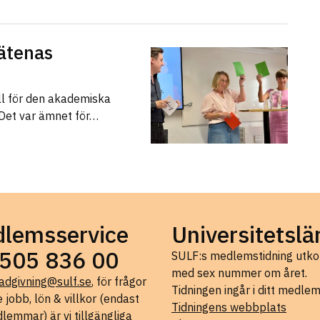
ätenas
ll för den akademiska
 Det var ämnet för…
lemsservice
Universitetslä
505 836 00
SULF:s medlemstidning ut
med sex nummer om året.
adgivning@sulf.se
, för frågor
Tidningen ingår i ditt medle
 jobb, lön & villkor (endast
Tidningens webbplats
lemmar) är vi tillgängliga