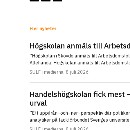
Fler nyheter
Högskolan anmäls till Arbet
”Högskolan i Skövde anmäls till Arbetsdomsto
Allehanda: Högskolan anmäls till Arbetsdomst
SULF i medierna
8 juli 2026
Handelshögskolan fick mest –
urval
”Ett uppifrån–och–ner–perspektiv där politike
analytiker på fackförbundet Sveriges universit
SULF i medierna
8 juli 2026