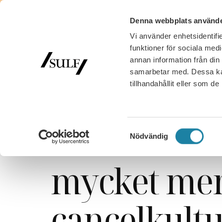
Denna webbplats använde
Vi använder enhetsidentifie
MED
funktioner för sociala medi
annan information från din
samarbetar med. Dessa kan
tillhandahållit eller som d
SULF
/
Nyhetsarkiv
/
Ledare i Universitetsläraren
/
Akademisk f
Samtyckesval
Nödvändig
mycket mer
cancelkult