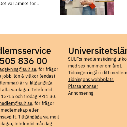
 Det var ämnet för…
lemsservice
Universitetslä
505 836 00
SULF:s medlemstidning ut
med sex nummer om året.
adgivning@sulf.se
, för frågor
Tidningen ingår i ditt medle
 jobb, lön & villkor (endast
Tidningens webbplats
lemmar) är vi tillgängliga
Platsannonser
l alla vardagar. Telefontid
Annonsering
 13-15 och fredag 9-11.30.
medlem@sulf.se
, för frågor
t medlemskap eller
avgift. Tillgängliga via mejl
rdagar, telefontid måndag