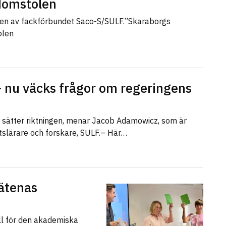
sdomstolen
len av fackförbundet Saco-S/SULF.”Skaraborgs
olen
 nu väcks frågor om regeringens
r sätter riktningen, menar Jacob Adamowicz, som är
etslärare och forskare, SULF.– Här…
ätenas
ll för den akademiska