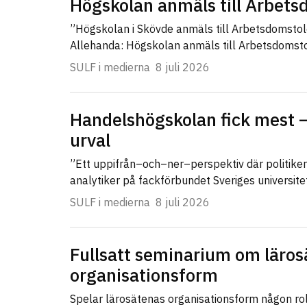
Högskolan anmäls till Arbet
”Högskolan i Skövde anmäls till Arbetsdomsto
Allehanda: Högskolan anmäls till Arbetsdomst
SULF i medierna
8 juli 2026
Handelshögskolan fick mest –
urval
”Ett uppifrån–och–ner–perspektiv där politike
analytiker på fackförbundet Sveriges universit
SULF i medierna
8 juli 2026
Fullsatt seminarium om läros
organisationsform
Spelar lärosätenas organisationsform någon ro