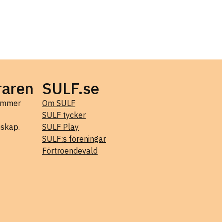
raren
SULF.se
kommer
Om SULF
SULF tycker
mskap.
SULF Play
SULF:s föreningar
Förtroendevald