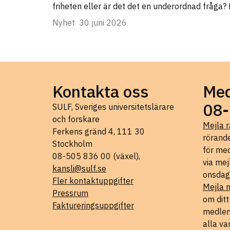
friheten eller är det det en underordnad fråga?
Nyhet
30 juni 2026
Kontakta oss
Med
08-
SULF, Sveriges universitetslärare
och forskare
Mejla r
Ferkens gränd 4, 111 30
rörande
Stockholm
för med
08-505 836 00 (växel),
via mej
kansli@sulf.se
onsdag
Fler kontaktuppgifter
Mejla 
Pressrum
om dit
Faktureringsuppgifter
medlems
alla va