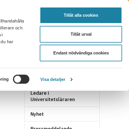
SÖK
FÖRTROENDEVALD
LOGGA IN
MENY
Tillåt alla cookies
illhandahålla
OR OCH SVAR
KONTAKT
BLI MEDLEM
ifierare och
Tillåt urval
vi
 du har
Endast nödvändiga cookies
NYHETSARKIV
ring
Visa detaljer
Ledare i
Universitetsläraren
Nyhet
Pressmeddelande