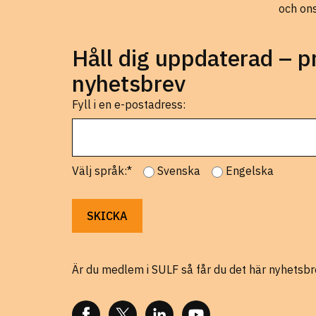
och on
Håll dig uppdaterad – 
nyhetsbrev
Fyll i en e-postadress:
Välj språk:*
Svenska
Engelska
Är du medlem i SULF så får du det här nyhetsbr