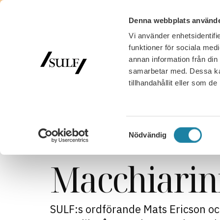
Denna webbplats använde
Vi använder enhetsidentifie
MED
funktioner för sociala medi
annan information från din
samarbetar med. Dessa kan
tillhandahållit eller som d
SULF
/
Nyhetsarkiv
/
SULF i medierna
/
” Risk för f
” Risk för fl
Samtyckesval
Nödvändig
Macchiarini
SULF:s ordförande Mats Ericson oc