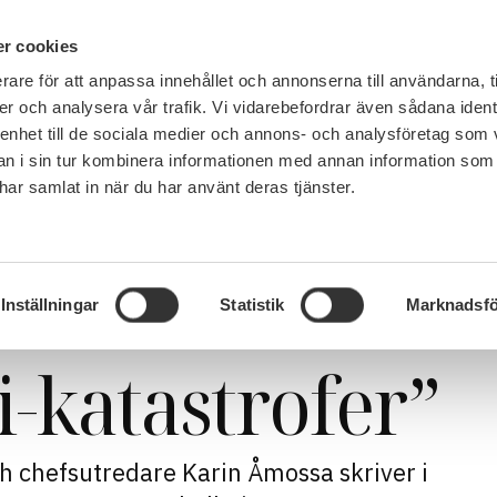
IN ENGLISH
r cookies
rare för att anpassa innehållet och annonserna till användarna, t
LEMSKAP
JOBB, LÖN OCH VILLKOR
SULF TYCKER
FRÅG
er och analysera vår trafik. Vi vidarebefordrar även sådana ident
 enhet till de sociala medier och annons- och analysföretag som 
 i sin tur kombinera informationen med annan information som
e har samlat in när du har använt deras tjänster.
ler Macchiarini-katastrofer”
er
Inställningar
Statistik
Marknadsfö
-katastrofer”
h chefsutredare Karin Åmossa skriver i