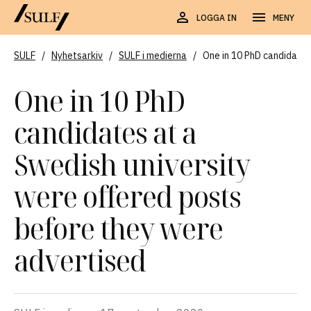
LOGGA IN
MENY
SULF
/
Nyhetsarkiv
/
SULF i medierna
/
One in 10 PhD candidates
One in 10 PhD
candidates at a
Swedish university
were offered posts
before they were
advertised