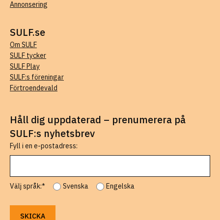
Annonsering
SULF.se
Om SULF
SULF tycker
SULF Play
SULF:s föreningar
Förtroendevald
Håll dig uppdaterad – prenumerera på
SULF:s nyhetsbrev
Fyll i en e-postadress:
Välj språk:*
Svenska
Engelska