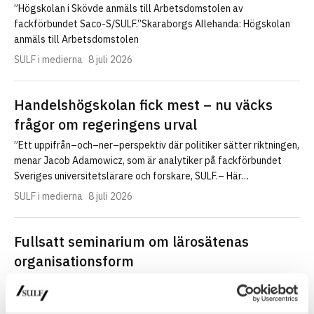
”Högskolan i Skövde anmäls till Arbetsdomstolen av
fackförbundet Saco-S/SULF.”Skaraborgs Allehanda: Högskolan
anmäls till Arbetsdomstolen
SULF i medierna
8 juli 2026
Handelshögskolan fick mest – nu väcks
frågor om regeringens urval
”Ett uppifrån–och–ner–perspektiv där politiker sätter riktningen,
menar Jacob Adamowicz, som är analytiker på fackförbundet
Sveriges universitetslärare och forskare, SULF.– Här…
SULF i medierna
8 juli 2026
Fullsatt seminarium om lärosätenas
organisationsform
Spelar lärosätenas organisationsform någon roll för den
akademiska friheten eller är det det en underordnad fråga? Det
var ämnet för…