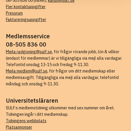
08-505 836 00 (växel),
kansli@sulf.se
Fler kontaktuppgifter
Pressrum
Faktureringsuppgifter
Medlemsservice
08-505 836 00
Mejla radgivning@sulf.se
, för frågor rörande jobb, lön & villkor
(endast för medlemmar) är vi tillgängliga via mejl alla vardagar.
Telefontid onsdag 13-15 och fredag 9-11.30.
Mejla medlem@sulf.se
, för frågor om ditt medlemskap eller
medlemsavgift. Tillgängliga via mejl alla vardagar, telefontid
måndag och onsdag 9-11.30.
Universitetsläraren
SULF:s medlemstidning utkommer med sex nummer om året.
Tidningen ingår i ditt medlemskap.
Tidningens webbplats
Platsannonser