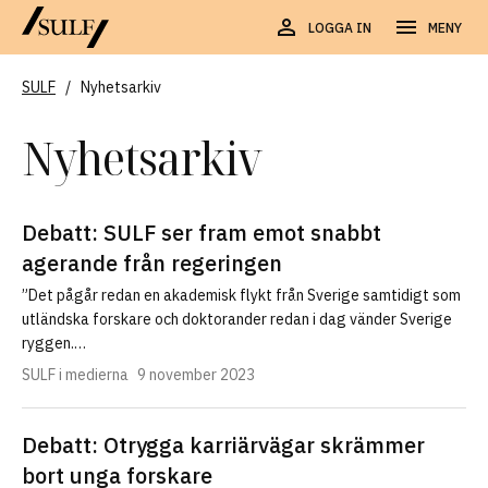
LOGGA IN
MENY
SULF
/
Nyhetsarkiv
Nyhetsarkiv
Debatt: SULF ser fram emot snabbt
agerande från regeringen
”Det pågår redan en akademisk flykt från Sverige samtidigt som
utländska forskare och doktorander redan i dag vänder Sverige
ryggen.…
SULF i medierna
9 november 2023
Debatt: Otrygga karriärvägar skrämmer
bort unga forskare