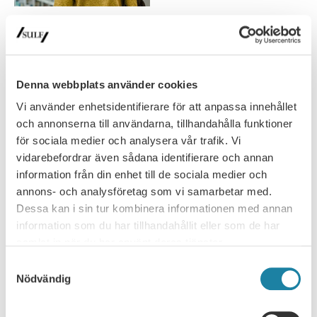
Utländska forskare är viktiga för
näringslivet
Denna webbplats använder cookies
Tidningen Näringslivet lyfter SULF:s debattartikel i Dagens
Industri. Utländska forskare är viktiga för näringslivet
Vi använder enhetsidentifierare för att anpassa innehållet
SULF i medierna
24 oktober 2023
och annonserna till användarna, tillhandahålla funktioner
för sociala medier och analysera vår trafik. Vi
vidarebefordrar även sådana identifierare och annan
Debatt: Varför vill Tidö-regeringen inte
information från din enhet till de sociala medier och
attrahera utländska talanger?
annons- och analysföretag som vi samarbetar med.
Sanna Wolk i Dagens Industri: ”Ett år in i Tidö-avtalet så händer
Dessa kan i sin tur kombinera informationen med annan
fortfarande inget för att stärka svensk forskning och…
information som du har tillhandahållit eller som de har
samlat in när du har använt deras tjänster.
SULF i medierna
23 oktober 2023
Samtyckesval
Nödvändig