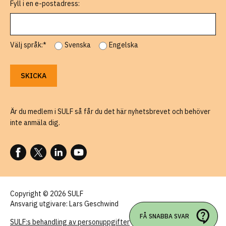
Fyll i en e-postadress:
Välj språk:*
Svenska
Engelska
Är du medlem i SULF så får du det här nyhetsbrevet och behöver
inte anmäla dig.
FÖLJ OSS PÅ FACEBOOK
FÖLJ OSS PÅ X
FÖLJ OSS PÅ LINKEDIN
FÖLJ OSS PÅ YOUTUBE
Copyright © 2026 SULF
Ansvarig utgivare: Lars Geschwind
FÅ SNABBA SVAR
SULF:s behandling av personuppgifter