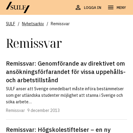
LOGGA IN
MENY
SULF
/
Nyhetsarkiv
/
Remissvar
Remissvar
Remissvar: Genomförande av direktivet om
ansökningsförfarandet för vissa uppehålls-
och arbetstillstånd
SULF anser att Sverige omedelbart måste införa bestämmelser
som ger utländska studenter möjlighet att stanna i Sverige och
söka arbete…
Remissvar
9 december 2013
Remissvar: Högskolestiftelser – en ny