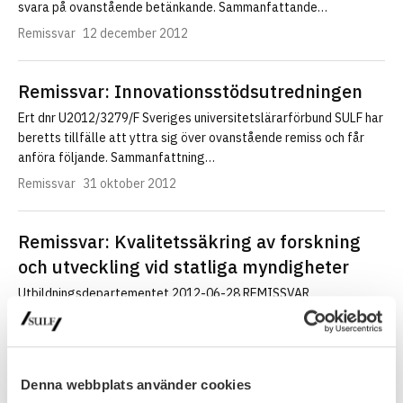
svara på ovanstående betänkande. Sammanfattande…
Remissvar
12 december 2012
Remissvar: Innovationsstödsutredningen
Ert dnr U2012/3279/F Sveriges universitetslärarförbund SULF har
beretts tillfälle att yttra sig över ovanstående remiss och får
anföra följande. Sammanfattning…
Remissvar
31 oktober 2012
Remissvar: Kvalitetssäkring av forskning
och utveckling vid statliga myndigheter
Utbildningsdepartementet 2012-06-28 REMISSVAR
Kvalitetssäkring av forskning och utveckling vid statliga
myndigheter Ert dnr U2012/2148/F Sveriges
universitetslärarförbund (SULF) har genom remiss,…
Remissvar
28 juni 2012
Denna webbplats använder cookies