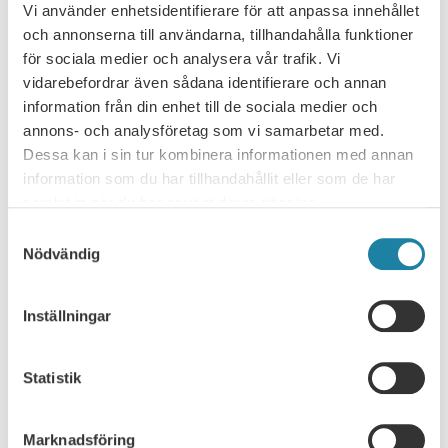
Vi använder enhetsidentifierare för att anpassa innehållet
Remissvar: Remissvar över betänkandet
och annonserna till användarna, tillhandahålla funktioner
för sociala medier och analysera vår trafik. Vi
Högskolornas föreskrifter
vidarebefordrar även sådana identifierare och annan
Utbildningsdepartementet 103 33 Stockholm 2012-06-26
information från din enhet till de sociala medier och
REMISSVAR Remissvar över betänkandet Högskolornas
annons- och analysföretag som vi samarbetar med.
föreskrifter (SOU 2012:5) Ert dnr U2012/629/RS Sveriges
Dessa kan i sin tur kombinera informationen med annan
universitetslärarförbund SULF har…
information som du har tillhandahållit eller som de har
Remissvar
27 juni 2012
samlat in när du har använt deras tjänster.
Samtyckesval
Remissvar: Förslag till åtgärder för att
Nödvändig
förbättra doktoranders studiesociala villkor
vid universitet och högskolor som staten är
Inställningar
huvudman för
Förslag till åtgärder för att förbättra doktoranders
Statistik
studiesociala villkor vid universitet och högskolor som staten är
huvudman för (PM 2012-04-19)…
Marknadsföring
Remissvar
18 juni 2012