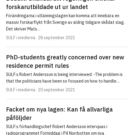
forskarutbildade ut ur landet
Förändringarna i utlänningslagen kan komma att innebära en
massiv forskarflykt från Sverige av aldrig tidigare skådat slag.
Det skriver Mats…
SULF i medierna
28 september 2021
PhD-students greatly concerned over new
residence permit rules
SULF:s Robert Andersson is being interviewed: -The problem is
that the politicians have been so focused on how to handle…
SULF i medierna
20 september 2021
Facket om nya lagen: Kan få allvarliga
påföljder
SULF:s förhandlingschef Robert Andersson intervjuas i
radioprogrammet Förmiddag i P4 Norrbotten om nya