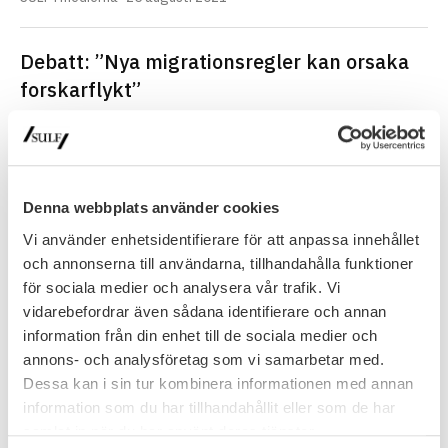
Debatt: ”Nya migrations­regler kan orsaka
forskar­flykt”
Det nya försörjnings­kravet för uppehålls­tillstånd är mycket illa
anpassat till doktoranders och forskares situation. Vi riskerar en
flykt av högkvalificerade…
SULF i medierna
24 augusti 2021
Denna webbplats använder cookies
Vi använder enhetsidentifierare för att anpassa innehållet
KI kräver undantag från språkkrav
och annonserna till användarna, tillhandahålla funktioner
Även SULF är kritiska mot förslagen på språkkrav då det kan
för sociala medier och analysera vår trafik. Vi
försämra Sveriges attraktionskraft för forskare. Läs hela
vidarebefordrar även sådana identifierare och annan
artikeln i…
information från din enhet till de sociala medier och
SULF i medierna
18 mars 2021
annons- och analysföretag som vi samarbetar med.
Dessa kan i sin tur kombinera informationen med annan
information som du har tillhandahållit eller som de har
FÖREGÅENDE
NÄSTA
samlat in när du har använt deras tjänster.