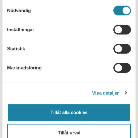
Samtyckesval
Nödvändig
SULF TYCKER
Inställningar
Akademisk frihet
Statistik
Anställningsvillkor
Marknadsföring
Arbetsmiljö
Basanslag
Visa detaljer
Finansiering
Tillåt alla cookies
Forskning
Tillåt urval
Internationellt