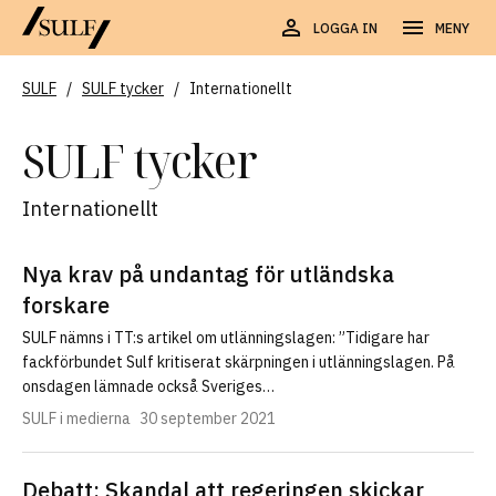
LOGGA IN
MENY
SULF
/
SULF tycker
/
Internationellt
SULF tycker
Internationellt
Nya krav på undantag för utländska
forskare
SULF nämns i TT:s artikel om utlänningslagen: ”Tidigare har
fackförbundet Sulf kritiserat skärpningen i utlänningslagen. På
onsdagen lämnade också Sveriges…
SULF i medierna
30 september 2021
Debatt: Skandal att regeringen skickar