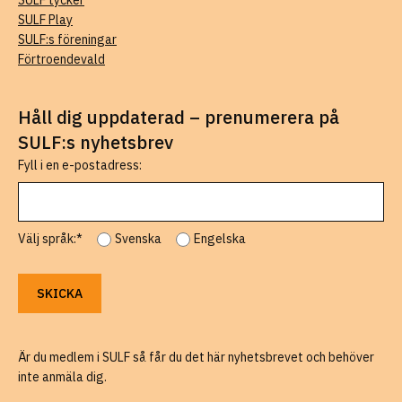
SULF tycker
SULF Play
SULF:s föreningar
Förtroendevald
Håll dig uppdaterad – prenumerera på
SULF:s nyhetsbrev
Fyll i en e-postadress:
Välj språk:*
Svenska
Engelska
Är du medlem i SULF så får du det här nyhetsbrevet och behöver
inte anmäla dig.