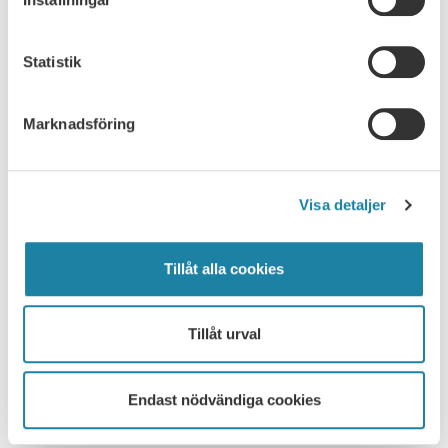
Postdok
Statistik
Profession
Marknadsföring
Stipendier
Undervisning
Visa detaljer
Upphovsrätt
Tillåt alla cookies
Urholkning
Utvärdering
Tillåt urval
Yttrandefrihet
Endast nödvändiga cookies