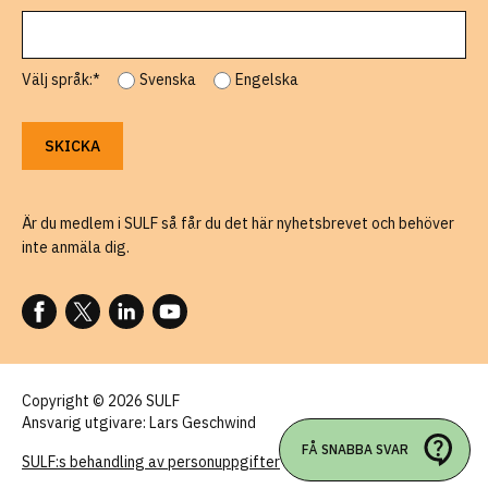
Välj språk:*
Svenska
Engelska
Är du medlem i SULF så får du det här nyhetsbrevet och behöver
inte anmäla dig.
FÖLJ OSS PÅ FACEBOOK
FÖLJ OSS PÅ X
FÖLJ OSS PÅ LINKEDIN
FÖLJ OSS PÅ YOUTUBE
Copyright © 2026 SULF
Ansvarig utgivare: Lars Geschwind
FÅ SNABBA SVAR
SULF:s behandling av personuppgifter