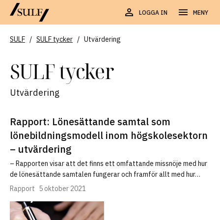
LOGGA IN
MENY
SULF
/
SULF tycker
/
Utvärdering
SULF tycker
Utvärdering
Rapport: Lönesättande samtal som
lönebildningsmodell inom högskolesektorn
– utvärdering
– Rapporten visar att det finns ett omfattande missnöje med hur
de lönesättande samtalen fungerar och framför allt med hur…
Rapport
5 oktober 2021