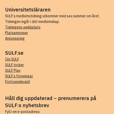
Universitetsläraren
SULF:s medlemstidning utkommer med sex nummer om året.
Tidningen ingår i ditt medlemskap.
Tidningens webbplats
Platsannonser
Annonsering
SULF.se
Om SULF
SULF tycker
SULF Play
SULF:s föreningar
Förtroendevald
Håll dig uppdaterad – prenumerera på
SULF:s nyhetsbrev
Fyll i en e-postadress: