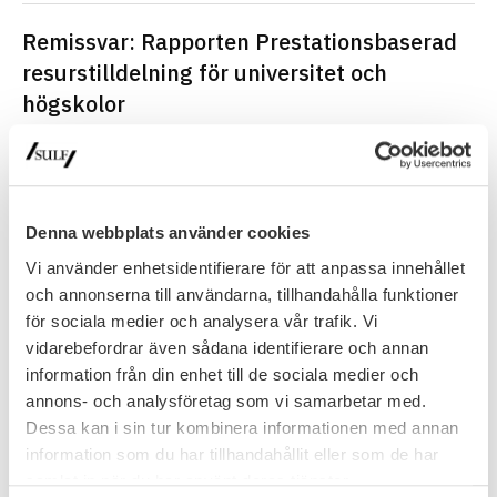
Remissvar: Rapporten Prestationsbaserad
resurstilldelning för universitet och
högskolor
Rapporten Prestationsbaserad resurstilldelning för universitet
och högskolor Ert dnr U2011/7356/UH Utbildningsdepartementet
har genom remiss daterad 2011-12-23 givit bland andra…
Remissvar
13 mars 2012
Denna webbplats använder cookies
Vi använder enhetsidentifierare för att anpassa innehållet
Fortsatt utbyggnad fortsatt urholkning
och annonserna till användarna, tillhandahålla funktioner
för sociala medier och analysera vår trafik. Vi
I denna skrift kompletteras beräkningarna från 2001 med
motsvarande beräkningar till och med 2011. Ladda ned rapporten
vidarebefordrar även sådana identifierare och annan
som pdf.
information från din enhet till de sociala medier och
annons- och analysföretag som vi samarbetar med.
Rapport
26 februari 2012
Dessa kan i sin tur kombinera informationen med annan
information som du har tillhandahållit eller som de har
FÖREGÅENDE
NÄSTA
samlat in när du har använt deras tjänster.