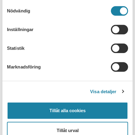
Samtyckesval
Nödvändig
SULF TYCKER
Inställningar
Akademisk frihet
Statistik
Anställningsvillkor
Marknadsföring
Arbetsmiljö
Basanslag
Visa detaljer
Finansiering
Tillåt alla cookies
Forskning
Tillåt urval
Internationellt