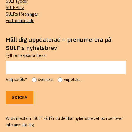
SULF tycker
SULF Play
SULF:s föreningar
Förtroendevald
Håll dig uppdaterad – prenumerera på
SULF:s nyhetsbrev
Fyll i en e-postadress:
Välj språk:*
Svenska
Engelska
Är du medlem i SULF så får du det här nyhetsbrevet och behöver
inte anmäla dig.