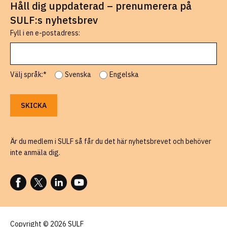
Håll dig uppdaterad – prenumerera på
SULF:s nyhetsbrev
Fyll i en e-postadress:
Välj språk:*
Svenska
Engelska
Är du medlem i SULF så får du det här nyhetsbrevet och behöver
inte anmäla dig.
FÖLJ OSS PÅ FACEBOOK
FÖLJ OSS PÅ X
FÖLJ OSS PÅ LINKEDIN
FÖLJ OSS PÅ YOUTUBE
Copyright © 2026 SULF