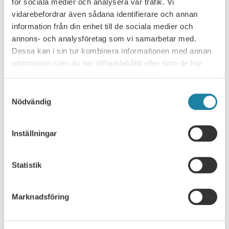
Regeringens forskningspolitik fastställs i en
för sociala medier och analysera vår trafik. Vi
forskningsproposition som kommer vart fjärde år. SULF kommer
vidarebefordrar även sådana identifierare och annan
att lämna inspel till forskningspropositionen 2024. Som
information från din enhet till de sociala medier och
företrädare…
annons- och analysföretag som vi samarbetar med.
Nyhet
13 januari 2023
Dessa kan i sin tur kombinera informationen med annan
information som du har tillhandahållit eller som de har
samlat in när du har använt deras tjänster.
Samtyckesval
Nödvändig
Inställningar
FÖREGÅENDE
NÄSTA
Statistik
Marknadsföring
SULF TYCKER