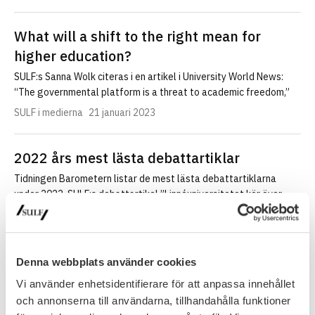
What will a shift to the right mean for
higher education?
SULF:s Sanna Wolk citeras i en artikel i University World News:
“The governmental platform is a threat to academic freedom,”
SULF i medierna
21 januari 2023
2022 års mest lästa debattartiklar
Tidningen Barometern listar de mest lästa debattartiklarna
under 2022. SULF:s debattartikel ”Linnéuniversitetet kör över
lärarna” 29 januari 2022 kommer på…
SULF i medierna
16 januari 2023
Denna webbplats använder cookies
Vad är viktigast i den kommande
Vi använder enhetsidentifierare för att anpassa innehållet
forskningsproppen?
och annonserna till användarna, tillhandahålla funktioner