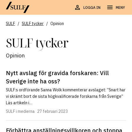
LOGGA IN
MENY
SULF
/
SULF tycker
/
Opinion
SULF tycker
Opinion
Nytt avslag för gravida forskaren: Vill
Sverige inte ha oss?
SULF:s ordförande Sanna Wolk kommenterar avslaget: ”Snart har
vi skrämt bort de sista högkvalificerade forskarna från Sverige”
Läs artikeln i…
SULF i medierna
27 februari 2023
Förbättra anställningsvillkoren och stoppa