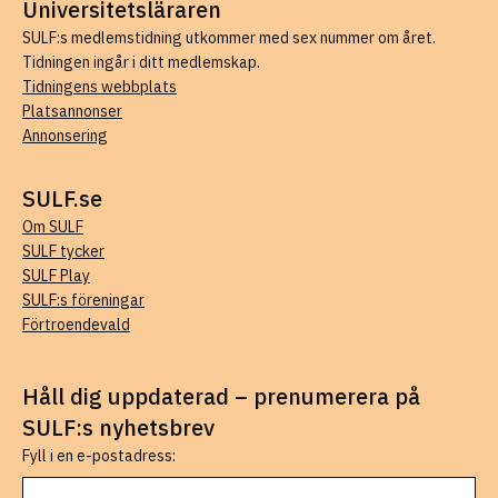
Universitetsläraren
SULF:s medlemstidning utkommer med sex nummer om året.
Tidningen ingår i ditt medlemskap.
Tidningens webbplats
Platsannonser
Annonsering
SULF.se
Om SULF
SULF tycker
SULF Play
SULF:s föreningar
Förtroendevald
Håll dig uppdaterad – prenumerera på
SULF:s nyhetsbrev
Fyll i en e-postadress: