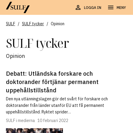
LOGGA IN
MENY
SULF
/
SULF tycker
/
Opinion
SULF tycker
Opinion
Debatt: Utländska forskare och
doktorander förtjänar permanent
uppehållstillstånd
Den nya utlänningslagen gör det svårt för forskare och
doktorander från länder utanför EU att få permanent
uppehållstillstånd. Ryktet sprider…
SULF i medierna
10 februari 2022