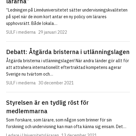
lärarna”
”Ledningen på Linnéuniversitetet sätter undervisningskvaliteten
på spel när de inom kort antar en ny policy om lärares
upphovsrätt. Både lokala…
SULF i medierna
29 januari 2022
Debatt: Åtgärda bristerna i utlänningslagen
Åtgärda bristerna i utlänningslagen! När andra länder gör allt för
att attrahera internationellt eftertraktad kompetens agerar
Sverige nu tvärtom och…
SULF i medierna
30 december 2021
Styrelsen är en tydlig röst för
medlemmarna
Som forskare, som lärare, som någon som brinner för sin
forskning och undervisning kan man ofta känna sig ensam. Det…
Ledare i Universitetsläraren
13 december 2021