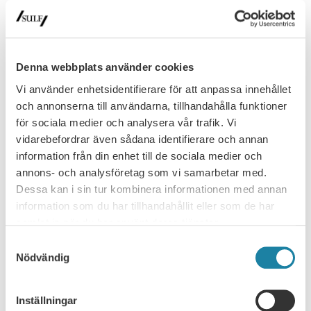
Denna webbplats använder cookies
Vi använder enhetsidentifierare för att anpassa innehållet
Rundabordssamtal om akademins
och annonserna till användarna, tillhandahålla funktioner
utmaningar
för sociala medier och analysera vår trafik. Vi
SULF samlar sektorn: Rundabordssamtal om akademins
vidarebefordrar även sådana identifierare och annan
utmaningar Idag genomförs det första av tre rundabordssamtal
information från din enhet till de sociala medier och
som syftar till att långsiktigt förbättra…
annons- och analysföretag som vi samarbetar med.
Nyhet
3 november 2021
Dessa kan i sin tur kombinera informationen med annan
information som du har tillhandahållit eller som de har
samlat in när du har använt deras tjänster.
Samtyckesval
Nödvändig
Inställningar