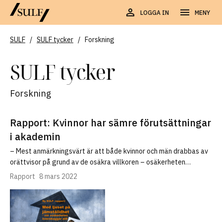
LOGGA IN
MENY
SULF
/
SULF tycker
/
Forskning
SULF tycker
Forskning
Rapport: Kvinnor har sämre förutsättningar
i akademin
– Mest anmärkningsvärt är att både kvinnor och män drabbas av
orättvisor på grund av de osäkra villkoren – osäkerheten…
Rapport
8 mars 2022