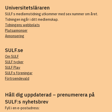
Universitetsläraren
SULF:s medlemstidning utkommer med sex nummer om året.
Tidningen ingår i ditt medlemskap.
Tidningens webbplats
Platsannonser
Annonsering
SULF.se
Om SULF
SULF tycker
SULF Play
SULF:s föreningar
Förtroendevald
Håll dig uppdaterad – prenumerera på
SULF:s nyhetsbrev
Fyll i en e-postadress: