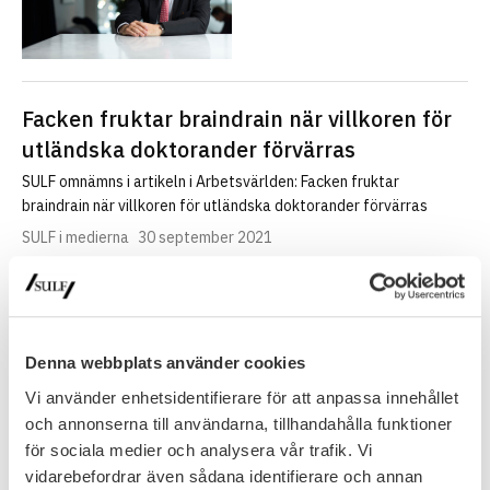
Facken fruktar braindrain när villkoren för
utländska doktorander förvärras
SULF omnämns i artikeln i Arbetsvärlden: Facken fruktar
braindrain när villkoren för utländska doktorander förvärras
SULF i medierna
30 september 2021
Nya krav på undantag för utländska
forskare
Denna webbplats använder cookies
SULF nämns i TT:s artikel om utlänningslagen: ”Tidigare har
fackförbundet Sulf kritiserat skärpningen i utlänningslagen. På
Vi använder enhetsidentifierare för att anpassa innehållet
onsdagen lämnade också Sveriges…
och annonserna till användarna, tillhandahålla funktioner
för sociala medier och analysera vår trafik. Vi
SULF i medierna
30 september 2021
vidarebefordrar även sådana identifierare och annan