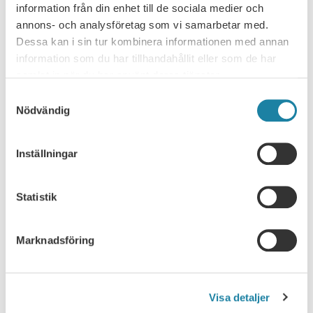
information från din enhet till de sociala medier och
Facket om nya lagen: Kan få allvarliga
annons- och analysföretag som vi samarbetar med.
påföljder
Dessa kan i sin tur kombinera informationen med annan
information som du har tillhandahållit eller som de har
SULF:s förhandlingschef Robert Andersson intervjuas i
samlat in när du har använt deras tjänster.
radioprogrammet Förmiddag i P4 Norrbotten om nya
utlänningslagen: – Läget är mycket allvarligt och…
Samtyckesval
Nödvändig
SULF i medierna
15 september 2021
Inställningar
FÖREGÅENDE
NÄSTA
Statistik
SULF TYCKER
Marknadsföring
Akademisk frihet
Visa detaljer
Anställningsvillkor