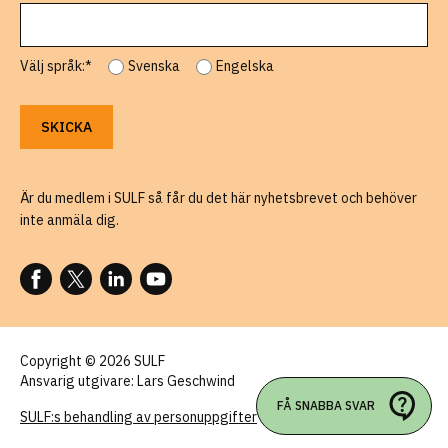
Välj språk:*
Svenska
Engelska
Är du medlem i SULF så får du det här nyhetsbrevet och behöver
inte anmäla dig.
FÖLJ OSS PÅ FACEBOOK
FÖLJ OSS PÅ X
FÖLJ OSS PÅ LINKEDIN
FÖLJ OSS PÅ YOUTUBE
Copyright © 2026 SULF
Ansvarig utgivare: Lars Geschwind
FÅ SNABBA SVAR
SULF:s behandling av personuppgifter