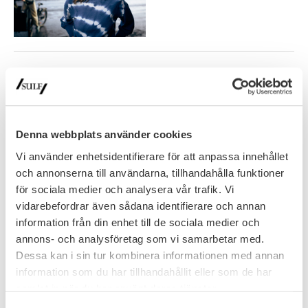
DN Debatt: ”Tidöavtalet är ett hot mot den
akademiska friheten”
SULF:s Sanna Wolk är kritisk mot Tidöavtalet: ”Sverige har fått
en ny regering som säger sig vilja värna den högre…
Denna webbplats använder cookies
SULF i medierna
28 oktober 2022
Vi använder enhetsidentifierare för att anpassa innehållet
och annonserna till användarna, tillhandahålla funktioner
för sociala medier och analysera vår trafik. Vi
Resolution: Vår demokrati förutsätter
vidarebefordrar även sådana identifierare och annan
säkerställd akademisk frihet i de nordiska
information från din enhet till de sociala medier och
länderna
annons- och analysföretag som vi samarbetar med.
De nordiska fackförbunden inom högskolesektorn har vid sitt
Dessa kan i sin tur kombinera informationen med annan
årliga möte antagit en gemensam resolution om akademisk
information som du har tillhandahållit eller som de har
frihet. Vid mötet i…
samlat in när du har använt deras tjänster.
Nyhet
14 juni 2022