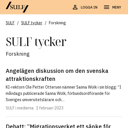
LOGGA IN
MENY
SULF
/
SULF tycker
/
Forskning
SULF tycker
Forskning
Angelägen diskussion om den svenska
attraktionskraften
KI-rektorn Ole Petter Ottersen nämner Sanna Wolk i sin blogg: ”I
måndags publicerade Sanna Wolk, förbundsordförande för
Sveriges universitetslärare och…
SULF i medierna
1 februari 2023
Debatt: ”Migrationsverket ett sänke för