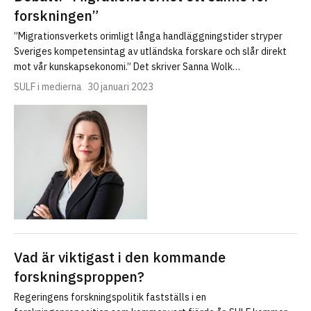
forskningen”
”Migrationsverkets orimligt långa handläggnings­tider stryper
Sveriges kompetens­intag av utländska forskare och slår direkt
mot vår kunskaps­ekonomi.” Det skriver Sanna Wolk…
SULF i medierna
30 januari 2023
Vad är viktigast i den kommande
forskningsproppen?
Regeringens forskningspolitik fastställs i en