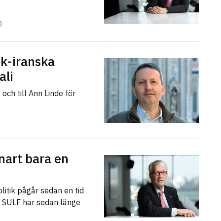
0
k-iranska
ali
 och till Ann Linde för
nart bara en
itik pågår sedan en tid
t. SULF har sedan länge