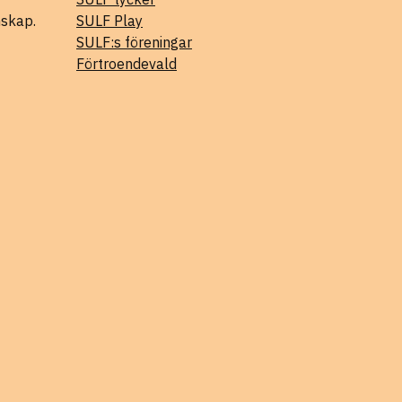
mskap.
SULF Play
SULF:s föreningar
Förtroendevald