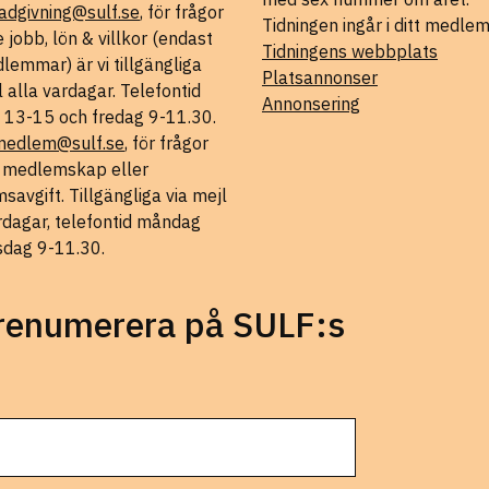
adgivning@sulf.se
, för frågor
Tidningen ingår i ditt medle
 jobb, lön & villkor (endast
Tidningens webbplats
lemmar) är vi tillgängliga
Platsannonser
l alla vardagar. Telefontid
Annonsering
 13-15 och fredag 9-11.30.
medlem@sulf.se
, för frågor
t medlemskap eller
avgift. Tillgängliga via mejl
rdagar, telefontid måndag
sdag 9-11.30.
prenumerera på SULF:s