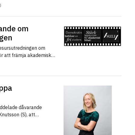
0
gande om
agen
 resursutredningen om
för att främja akademisk…
oppa
eddelade dåvarande
Knutsson (S), att…