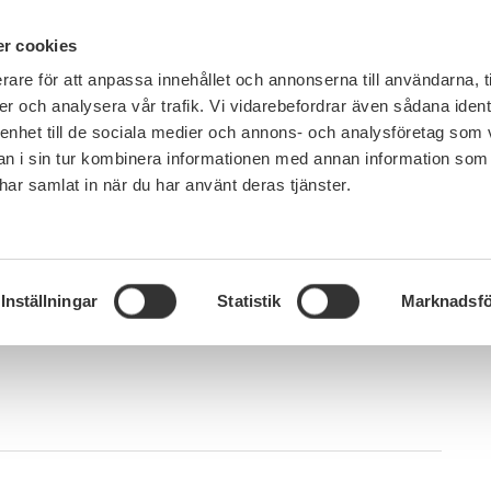
IN ENGLISH
r cookies
rare för att anpassa innehållet och annonserna till användarna, t
LEMSKAP
JOBB, LÖN OCH VILLKOR
SULF TYCKER
FRÅG
er och analysera vår trafik. Vi vidarebefordrar även sådana ident
 enhet till de sociala medier och annons- och analysföretag som 
 i sin tur kombinera informationen med annan information som
e har samlat in när du har använt deras tjänster.
r
Inställningar
Statistik
Marknadsfö