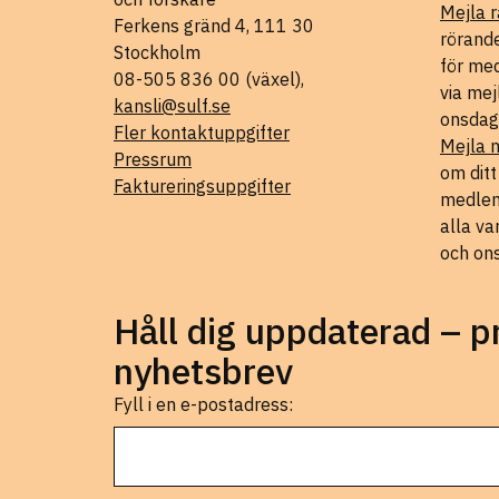
Mejla r
Ferkens gränd 4, 111 30
rörande
Stockholm
för med
08-505 836 00 (växel),
via mej
kansli@sulf.se
onsdag
Fler kontaktuppgifter
Mejla 
Pressrum
om dit
Faktureringsuppgifter
medlems
alla va
och on
Håll dig uppdaterad – 
nyhetsbrev
Fyll i en e-postadress: