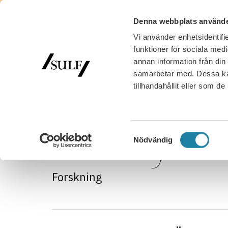
Denna webbplats använde
Vi använder enhetsidentifie
MED
funktioner för sociala medi
annan information från din
samarbetar med. Dessa kan
tillhandahållit eller som d
SULF
/
SULF tycker
/
Forskning
SULF tycke
Samtyckesval
Nödvändig
Forskning