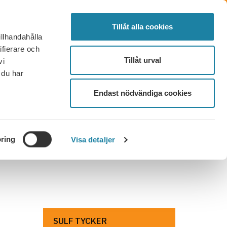
SÖK
FÖRTROENDEVALD
LOGGA IN
MENY
Tillåt alla cookies
illhandahålla
OR OCH SVAR
KONTAKT
BLI MEDLEM
ifierare och
Tillåt urval
vi
 du har
Endast nödvändiga cookies
ring
Visa detaljer
SULF TYCKER