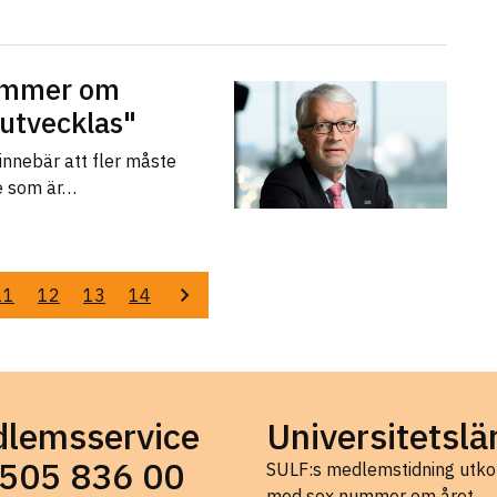
kommer om
 utvecklas"
 innebär att fler måste
de som är…
11
12
13
14
Nästa
lemsservice
Universitetslä
505 836 00
SULF:s medlemstidning ut
med sex nummer om året.