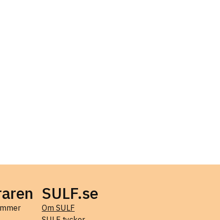
raren
SULF.se
kommer
Om SULF
SULF tycker