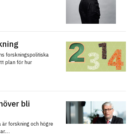
skning
ns forskningspolitiska
tt plan för hur
höver bli
a är forskning och högre
gar.…