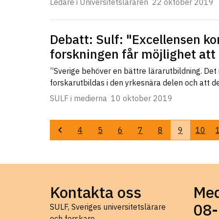
Ledare i Universitetsläraren
22 oktober 2019
Debatt: Sulf: "Excellensen 
forskningen får möjlighet att
”Sverige behöver en bättre lärarutbildning. Det
forskarutbildas i den yrkesnära delen och att 
SULF i medierna
10 oktober 2019
4
5
6
7
8
9
10
Föregående
Kontakta oss
Med
08-
SULF, Sveriges universitetslärare
och forskare