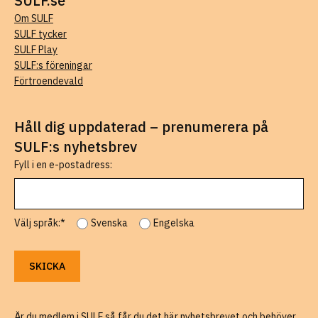
SULF.se
Om SULF
SULF tycker
SULF Play
SULF:s föreningar
Förtroendevald
Håll dig uppdaterad – prenumerera på
SULF:s nyhetsbrev
Fyll i en e-postadress:
Välj språk:*
Svenska
Engelska
Är du medlem i SULF så får du det här nyhetsbrevet och behöver