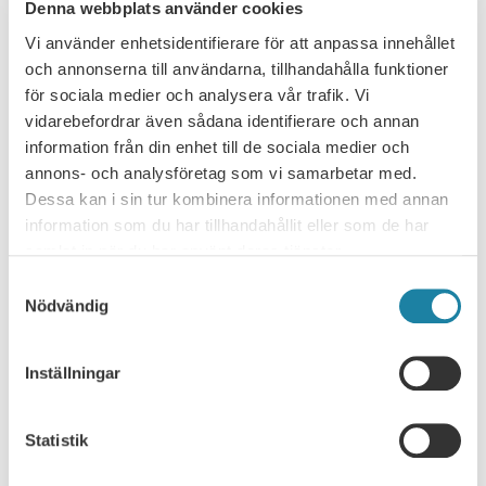
Inkomna motioner 2024
Denna webbplats använder cookies
Vi använder enhetsidentifierare för att anpassa innehållet
Förbundsstyrelsens motionssvar och förslag
och annonserna till användarna, tillhandahålla funktioner
till beslut
för sociala medier och analysera vår trafik. Vi
vidarebefordrar även sådana identifierare och annan
information från din enhet till de sociala medier och
Propositioner till SULF:s kongress
annons- och analysföretag som vi samarbetar med.
Dessa kan i sin tur kombinera informationen med annan
Förbundsstyrelsens förslag till kongressen kallas
information som du har tillhandahållit eller som de har
propositioner, den viktigaste av vilka är SULF:s
samlat in när du har använt deras tjänster.
verksamhetsinriktning 2025-2027 som prioriterar
Samtyckesval
förbundets viktigaste frågor för den kommande
Nödvändig
kongressperioden. Läs hela
förslaget till
Verksamhetsinriktning 2025-2027 här.
Verksamhetsinriktning 2025-2027 identifierar fyra
Inställningar
huvudområden för den kommande kongressperioden:
Starkare akademisk frihet och demokrati
Statistik
Starkare medlemmar för en bättre utbildning
Starkare medlemmar för modigare forskning